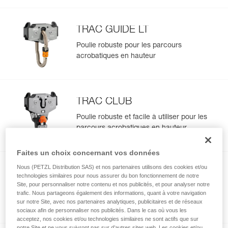
TRAC GUIDE LT
Poulie robuste pour les parcours
acrobatiques en hauteur
TRAC CLUB
Poulie robuste et facile à utiliser pour les
parcours acrobatiques en hauteur
Faites un choix concernant vos données
Nous (PETZL Distribution SAS) et nos partenaires utilisons des cookies et/ou
Mousqueton TRAC GUIDE
technologies similaires pour nous assurer du bon fonctionnement de notre
Site, pour personnaliser notre contenu et nos publicités, et pour analyser notre
Mousqueton de rechange pour poulies
trafic. Nous partageons également des informations, quant à votre navigation
TRAC GUIDE et TRAC GUIDE LT
sur notre Site, avec nos partenaires analytiques, publicitaires et de réseaux
sociaux afin de personnaliser nos publicités. Dans le cas où vous les
acceptez, nos cookies et/ou technologies similaires ne sont actifs que sur
notre Site et ne vous suivront pas sur d’autres sites web. Les cookies et/ou