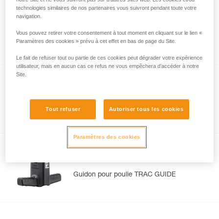
technologies similaires de nos partenaires vous suivront pendant toute votre
Butées TRAC
navigation.
Butées de rechange pour poulies TRAC
Vous pouvez retirer votre consentement à tout moment en cliquant sur le lien «
Paramètres des cookies » prévu à cet effet en bas de page du Site.
CLUB, TRAC GUIDE et TRAC GUIDE LT
Le fait de refuser tout ou partie de ces cookies peut dégrader votre expérience
utilisateur, mais en aucun cas ce refus ne vous empêchera d’accéder à notre
Site.
CARITRAC
Accessoire de rangement pour poulies
Tout refuser
Autoriser tous les cookies
TRAC (pack de 5)
Paramètres des cookies
STEADYTRAC
Guidon pour poulie TRAC GUIDE