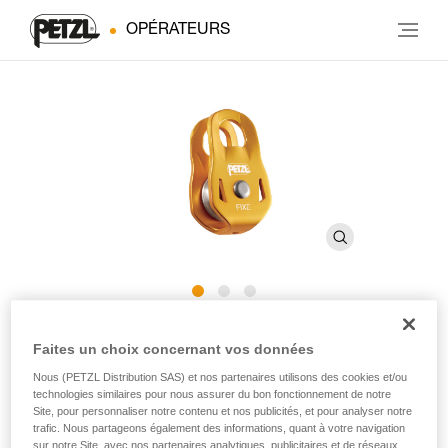
OPÉRATEURS
FIXE
Faites un choix concernant vos données
Nous (PETZL Distribution SAS) et nos partenaires utilisons des cookies et/ou
Poulie avec flasques fixes compacte et polyvalente
technologies similaires pour nous assurer du bon fonctionnement de notre
Site, pour personnaliser notre contenu et nos publicités, et pour analyser notre
trafic. Nous partageons également des informations, quant à votre navigation
Compacte et polyvalente, la poulie FIXE est conçue pour la
sur notre Site, avec nos partenaires analytiques, publicitaires et de réseaux