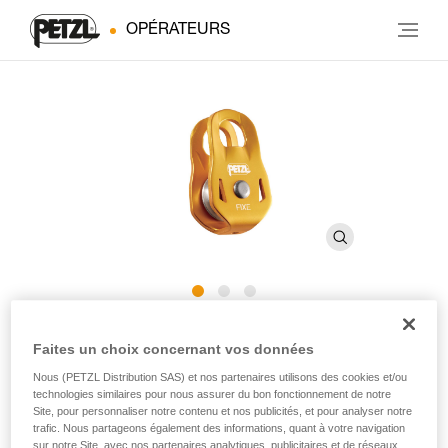
OPÉRATEURS
FIXE
Faites un choix concernant vos données
Nous (PETZL Distribution SAS) et nos partenaires utilisons des cookies et/ou
Poulie avec flasques fixes compacte et polyvalente
technologies similaires pour nous assurer du bon fonctionnement de notre
Site, pour personnaliser notre contenu et nos publicités, et pour analyser notre
trafic. Nous partageons également des informations, quant à votre navigation
Compacte et polyvalente, la poulie FIXE est conçue pour la
sur notre Site, avec nos partenaires analytiques, publicitaires et de réseaux