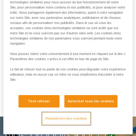
technologies similaires pour nous assurer du bon fonctionnement de notre
Site, pour personnaliser notre contenu et nos publicités, et pour analyser notre
trafic. Nous partageons également des informations, quant à votre navigation
Vous faciliter le travail
sur notre Site, avec nos partenaires analytiques, publicitaires et de réseaux
sociaux afin de personnaliser nos publicités. Dans le cas où vous les
au quotidien
acceptez, nos cookies et/ou technologies similaires ne sont actifs que sur
notre Site et ne vous suivront pas sur d’autres sites web. Les cookies et/ou
technologies similaires de nos partenaires vous suivront pendant toute votre
navigation.
Pour les salles d’escalade, les parcours
Vous pouvez retirer votre consentement à tout moment en cliquant sur le lien «
acrobatiques en hauteur, les via ferratas ou le
Paramètres des cookies » prévu à cet effet en bas de page du Site.
canyoning, notre objectif est de faciliter votre
Le fait de refuser tout ou partie de ces cookies peut dégrader votre expérience
utilisateur, mais en aucun cas ce refus ne vous empêchera d’accéder à notre
travail. Cette offre dédiée prend en considération
Site.
toutes les exigences et les besoins de votre
métier.
Tout refuser
Autoriser tous les cookies
Paramètres des cookies