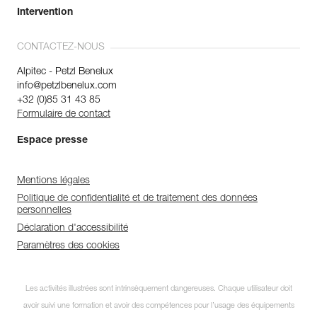
Intervention
CONTACTEZ-NOUS
Alpitec - Petzl Benelux
info@petzlbenelux.com
+32 (0)85 31 43 85
Formulaire de contact
Espace presse
Mentions légales
Politique de confidentialité et de traitement des données
personnelles
Déclaration d'accessibilité
Paramètres des cookies
Les activités illustrées sont intrinsèquement dangereuses. Chaque utilisateur doit
avoir suivi une formation et avoir des compétences pour l’usage des équipements