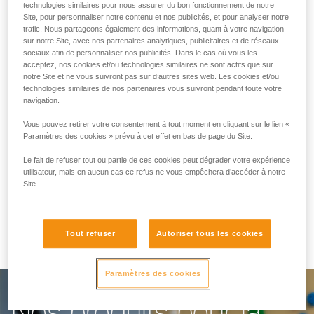
technologies similaires pour nous assurer du bon fonctionnement de notre
Site, pour personnaliser notre contenu et nos publicités, et pour analyser notre
trafic. Nous partageons également des informations, quant à votre navigation
Vous faciliter le travail
sur notre Site, avec nos partenaires analytiques, publicitaires et de réseaux
sociaux afin de personnaliser nos publicités. Dans le cas où vous les
au quotidien
acceptez, nos cookies et/ou technologies similaires ne sont actifs que sur
notre Site et ne vous suivront pas sur d’autres sites web. Les cookies et/ou
technologies similaires de nos partenaires vous suivront pendant toute votre
navigation.
Pour les salles d’escalade, les parcours
Vous pouvez retirer votre consentement à tout moment en cliquant sur le lien «
acrobatiques en hauteur, les via ferratas ou le
Paramètres des cookies » prévu à cet effet en bas de page du Site.
canyoning, notre objectif est de faciliter votre
Le fait de refuser tout ou partie de ces cookies peut dégrader votre expérience
utilisateur, mais en aucun cas ce refus ne vous empêchera d’accéder à notre
travail. Cette offre dédiée prend en considération
Site.
toutes les exigences et les besoins de votre
métier.
Tout refuser
Autoriser tous les cookies
Paramètres des cookies