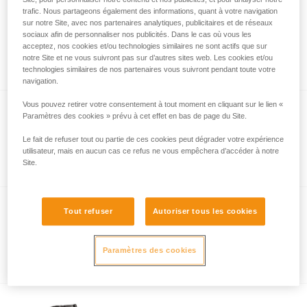
trafic. Nous partageons également des informations, quant à votre navigation
Culotte de protection
sur notre Site, avec nos partenaires analytiques, publicitaires et de réseaux
sociaux afin de personnaliser nos publicités. Dans le cas où vous les
CANYON C86
Culotte de protection pour harnais
acceptez, nos cookies et/ou technologies similaires ne sont actifs que sur
notre Site et ne vous suivront pas sur d’autres sites web. Les cookies et/ou
CANYON
technologies similaires de nos partenaires vous suivront pendant toute votre
navigation.
Vous pouvez retirer votre consentement à tout moment en cliquant sur le lien «
Paramètres des cookies » prévu à cet effet en bas de page du Site.
Housse pour sellette LITEPOD
Le fait de refuser tout ou partie de ces cookies peut dégrader votre expérience
Housse de remplacement pour sellette
utilisateur, mais en aucun cas ce refus ne vous empêchera d’accéder à notre
LITEPOD
Site.
Tout refuser
Autoriser tous les cookies
Housse pour sellette PODIUM
Housse de remplacement pour sellette
Paramètres des cookies
PODIUM