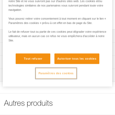
Clip calotin de rechange pour casques PANGA.
notre Site et ne vous suivront pas sur d’autres sites web. Les cookies et/ou
technologies similaires de nos partenaires vous suivront pendant toute votre
navigation.
Demander cette pièce à notre SAV
Vous pouvez retirer votre consentement à tout moment en cliquant sur le lien «
Paramètres des cookies » prévu à cet effet en bas de page du Site.
Le fait de refuser tout ou partie de ces cookies peut dégrader votre expérience
Descriptif
utilisateur, mais en aucun cas ce refus ne vous empêchera d’accéder à notre
Site.
Compatible avec les casques PANGA commercialisés
Spécifications techniques
avant 2021 (A30AXA).
Tout refuser
Autoriser tous les cookies
Regroupement par cinq.
Spécifications référence(s)
Informations techniques
Référence : A030HA00
FAQ
Paramètres des cookies
Inspection
Conditionnement : vendu par pack de 5
FAQ
Garantie : 3 ans
Voir tous les contenus techniques
Autres produits