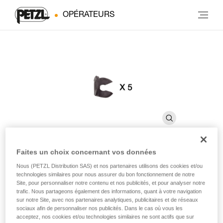
OPÉRATEURS
Faites un choix concernant vos données
®
Clip calotin PANGA
Nous (PETZL Distribution SAS) et nos partenaires utilisons des cookies et/ou
technologies similaires pour nous assurer du bon fonctionnement de notre
Site, pour personnaliser notre contenu et nos publicités, et pour analyser notre
trafic. Nous partageons également des informations, quant à votre navigation
Clip calotin de rechange pour casques PANGA (pack de
sur notre Site, avec nos partenaires analytiques, publicitaires et de réseaux
5)
sociaux afin de personnaliser nos publicités. Dans le cas où vous les
acceptez, nos cookies et/ou technologies similaires ne sont actifs que sur