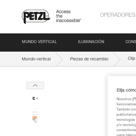
OPERADORES
MUNDO VERTICAL
ILUMINACIÓN
CONS
Cli
Mundo-vertical
Piezas de recambio
Elija cóm
Nosotros [PE
funcionamien
También com
publicitario
tecnologías 
y/o tecnolog
consentimie
parte inferi