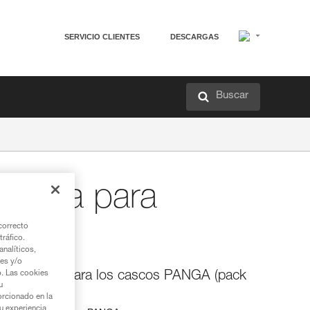
SERVICIO CLIENTES
DESCARGAS
Buscar
hadilla para
correcto
tráfico.
nalíticos,
ies y/o
 de recambio para los cascos PANGA (pack
b. Las cookies
u
orcionado en la
su experiencia