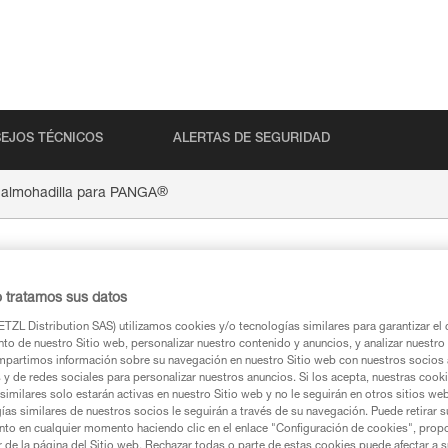
EJOS TÉCNICOS
ALERTAS DE SEGURIDAD
®
p almohadilla para PANGA
Clip almo
o tratamos sus datos
TZL Distribution SAS) utilizamos cookies y/o tecnologías similares para garantizar el 
®
PANGA
to de nuestro Sitio web, personalizar nuestro contenido y anuncios, y analizar nuestro 
partimos información sobre su navegación en nuestro Sitio web con nuestros socios a
s y de redes sociales para personalizar nuestros anuncios. Si los acepta, nuestras cook
Clip para almohadilla
similares solo estarán activas en nuestro Sitio web y no le seguirán en otros sitios we
ías similares de nuestros socios le seguirán a través de su navegación. Puede retirar s
de 5)
nto en cualquier momento haciendo clic en el enlace "Configuración de cookies", prop
or de la página del Sitio web. Rechazar todas o parte de estas cookies puede afectar a 