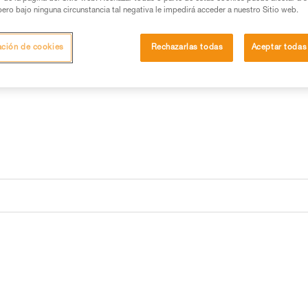
Clip para almohadilla de reca
pero bajo ninguna circunstancia tal negativa le impedirá acceder a nuestro Sitio web.
Solicite pieza a servicio post
ación de cookies
Rechazarlas todas
Aceptar todas