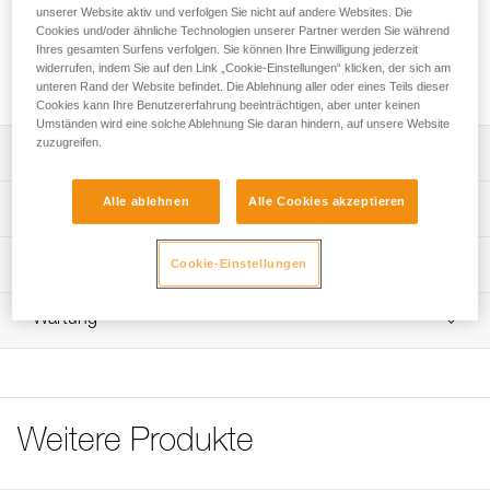
Ersatzclip für die Innenschale der PANGA-Helme.
unserer Website aktiv und verfolgen Sie nicht auf andere Websites. Die
Cookies und/oder ähnliche Technologien unserer Partner werden Sie während
Ihres gesamten Surfens verfolgen. Sie können Ihre Einwilligung jederzeit
Fordern dieses Teil bei Kundenservice
widerrufen, indem Sie auf den Link „Cookie-Einstellungen“ klicken, der sich am
unteren Rand der Website befindet. Die Ablehnung aller oder eines Teils dieser
Cookies kann Ihre Benutzererfahrung beeinträchtigen, aber unter keinen
Umständen wird eine solche Ablehnung Sie daran hindern, auf unsere Website
zuzugreifen.
Leistungsverzeichnis
Kompatibel mit den PANGA-Helmen, die vor 2021 im
Alle ablehnen
Alle Cookies akzeptieren
Technische Spezifikationen
Handel erhältlich waren (A30AXA).
Im Fünferpack.
Zugrundeliegende Spezifikationen
Technische Informationen
Cookie-Einstellungen
Referenz : A030HA00
Häufige Fragen
Wartung
Verpackung : Verkauf im 5er-Pack
Häufige Fragen
Garantie : 3 Jahre
See all technical content
Weitere Produkte