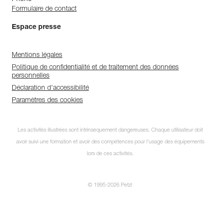
Formulaire de contact
Espace presse
Mentions légales
Politique de confidentialité et de traitement des données
personnelles
Déclaration d'accessibilité
Paramètres des cookies
Les activités illustrées sont intrinsèquement dangereuses. Chaque utilisateur doit
avoir suivi une formation et avoir des compétences pour l’usage des équipements
lors de ces activités.
© 1995-2026 Petzl