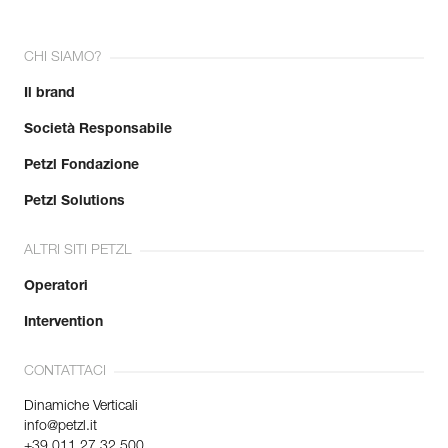
CHI SIAMO?
Il brand
Società Responsabile
Petzl Fondazione
Petzl Solutions
ALTRI SITI PETZL
Operatori
Intervention
CONTATTACI
Dinamiche Verticali
info@petzl.it
+39 011 27 32 500