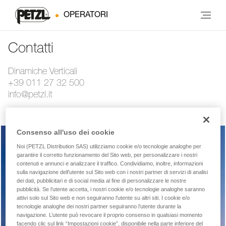
OPERATORI
Contatti
Dinamiche Verticali
+39 011 27 32 500
info@petzl.it
Consenso all'uso dei cookie
Noi (PETZL Distribution SAS) utilizziamo cookie e/o tecnologie analoghe per
garantire il corretto funzionamento del Sito web, per personalizzare i nostri
Servizio post-vendita
contenuti e annunci e analizzare il traffico. Condividiamo, inoltre, informazioni
sulla navigazione dell’utente sul Sito web con i nostri partner di servizi di analisi
dei dati, pubblicitari e di social media al fine di personalizzare le nostre
pubblicità. Se l’utente accetta, i nostri cookie e/o tecnologie analoghe saranno
Domanda tecnica
attivi solo sul Sito web e non seguiranno l’utente su altri siti. I cookie e/o
tecnologie analoghe dei nostri partner seguiranno l’utente durante la
navigazione. L’utente può revocare il proprio consenso in qualsiasi momento
facendo clic sul link “Impostazioni cookie”, disponibile nella parte inferiore del