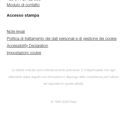
Modulo di contatto
Accesso stampa
Note legali
Politica di trattamento dei dati personali e di gestione dei cookie
Accessibility Declaration
Impostazioni cookie
Le attività indicate sono intrinsecamente pericolose. È indispensabile che ogni
utilizzatore abbia seguito una formazione e disponga delle competenze per l’utilizzo
dei dispositivi in queste attività.
© 1995-2026 Petzl