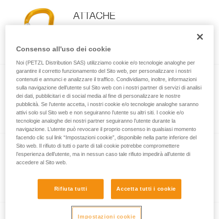
ATTACHE
Moschettone asimmetrico compatto e
leggero
Consenso all'uso dei cookie
Noi (PETZL Distribution SAS) utilizziamo cookie e/o tecnologie analoghe per
garantire il corretto funzionamento del Sito web, per personalizzare i nostri
contenuti e annunci e analizzare il traffico. Condividiamo, inoltre, informazioni
ATTACHE BAR
sulla navigazione dell’utente sul Sito web con i nostri partner di servizi di analisi
dei dati, pubblicitari e di social media al fine di personalizzare le nostre
Moschettone asimmetrico unidirezionale,
pubblicità. Se l’utente accetta, i nostri cookie e/o tecnologie analoghe saranno
compatto e leggero
attivi solo sul Sito web e non seguiranno l’utente su altri siti. I cookie e/o
tecnologie analoghe dei nostri partner seguiranno l’utente durante la
navigazione. L’utente può revocare il proprio consenso in qualsiasi momento
facendo clic sul link “Impostazioni cookie”, disponibile nella parte inferiore del
Sito web. Il rifiuto di tutti o parte di tali cookie potrebbe compromettere
ROCHA
l’esperienza dell’utente, ma in nessun caso tale rifiuto impedirà all’utente di
accedere al Sito web.
Moschettone asimmetrico ultracompatto
e ultraleggero
Rifiuta tutti
Accetta tutti i cookie
Impostazioni cookie