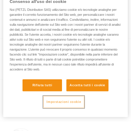
Consenso all'uso dei cookie
®
BOREO
CLUB CUSTOM
Noi (PETZL Distribution SAS) utilizziamo cookie e/o tecnologie analoghe per
garantire il corretto funzionamento del Sito web, per personalizzare i nostri
Casco BOREO CLUB personalizzabile
contenuti e annunci e analizzare il traffico. Condividiamo, inoltre, informazioni
sulla navigazione dell’utente sul Sito web con i nostri partner di servizi di analisi
(confezione da 5)
dei dati, pubblicitari e di social media al fine di personalizzare le nostre
pubblicità. Se l’utente accetta, i nostri cookie e/o tecnologie analoghe saranno
attivi solo sul Sito web e non seguiranno l’utente su altri siti. I cookie e/o
tecnologie analoghe dei nostri partner seguiranno l’utente durante la
navigazione. L’utente può revocare il proprio consenso in qualsiasi momento
®
PANGA
CUSTOM
facendo clic sul link “Impostazioni cookie”, disponibile nella parte inferiore del
Sito web. Il rifiuto di tutti o parte di tali cookie potrebbe compromettere
Casco PANGA personalizzabile
l’esperienza dell’utente, ma in nessun caso tale rifiuto impedirà all’utente di
(confezione da 5)
accedere al Sito web.
Rifiuta tutti
Accetta tutti i cookie
®
VERTEX
CUSTOM
Casco personalizzabile della gamma
Impostazioni cookie
VERTEX