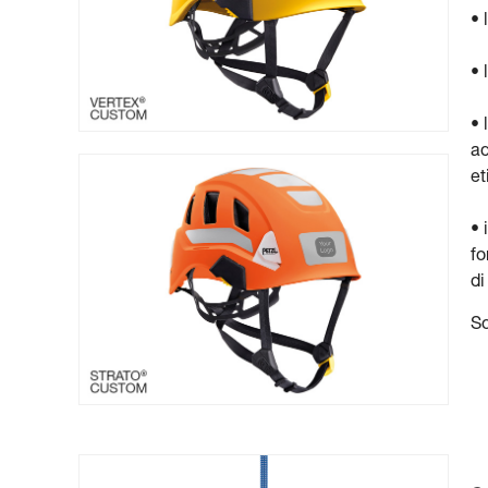
• 
• 
• 
ad
et
• 
fo
di
So