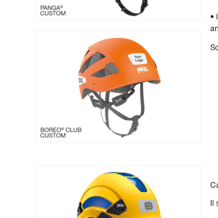
• 
an
So
C
Il