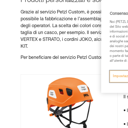
Prodotti personalizzati e soluzioni pr
Grazie al servizio Petzl Custom, è possibile richiede
Consenso 
possibile la fabbricazione e l’assemblaggio di prodott
Noi (PETZL D
degli operatori. La scelta dei colori consente in partic
del Sito web,
informazioni 
taglia di un casco, per esempio. Il servizio Petzl
e di social m
VERTEX e STRATO, i cordini JOKO, alcune corde sem
analoghe sar
KIT.
dei nostri p
momento facen
o parte di t
Per beneficiare del servizio Petzl Custom, basterà con
all’utente d
Impostaz
C
Il
• 
• 