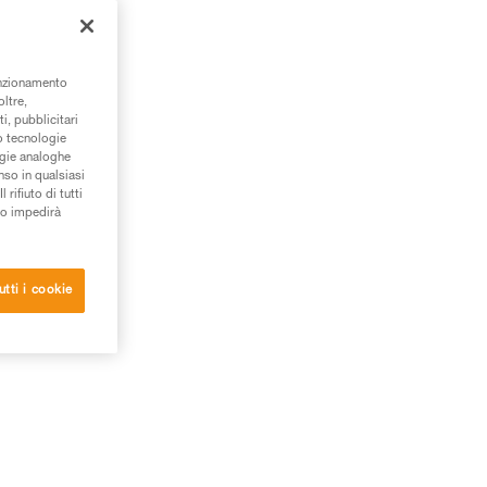
così
nti o
unzionamento
a
oltre,
i, pubblicitari
,
/o tecnologie
E
ogie analoghe
nso in qualsiasi
rifiuto di tutti
to impedirà
a.
utti i cookie