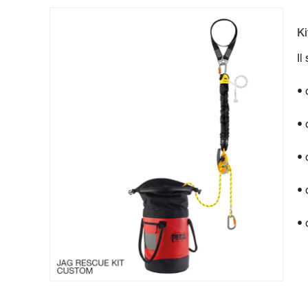
K
Il
• 
• 
• 
• 
• 