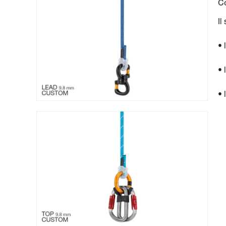
C
Il
• 
• 
• 