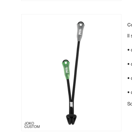
C
Il
• 
• 
• 
• 
So