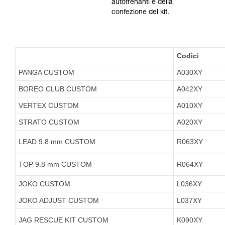
autofrenanti e della
confezione del kit.
Codici
PANGA CUSTOM
A030XY
BOREO CLUB CUSTOM
A042XY
VERTEX CUSTOM
A010XY
STRATO CUSTOM
A020XY
LEAD 9.8 mm CUSTOM
R063XY
TOP 9.8 mm CUSTOM
R064XY
JOKO CUSTOM
L036XY
JOKO ADJUST CUSTOM
L037XY
JAG RESCUE KIT CUSTOM
K090XY