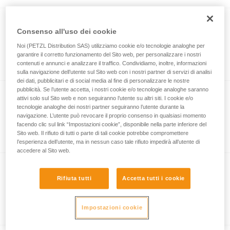
LEAD 9.8 mm CUSTOM
Consenso all'uso dei cookie
Corda dinamica da 9,8 mm di diametro
Noi (PETZL Distribution SAS) utilizziamo cookie e/o tecnologie analoghe per
garantire il corretto funzionamento del Sito web, per personalizzare i nostri
per l’arrampicata da primo e in moulinette
contenuti e annunci e analizzare il traffico. Condividiamo, inoltre, informazioni
sulla navigazione dell’utente sul Sito web con i nostri partner di servizi di analisi
dei dati, pubblicitari e di social media al fine di personalizzare le nostre
pubblicità. Se l’utente accetta, i nostri cookie e/o tecnologie analoghe saranno
attivi solo sul Sito web e non seguiranno l’utente su altri siti. I cookie e/o
PUSH + 9 mm
tecnologie analoghe dei nostri partner seguiranno l’utente durante la
navigazione. L’utente può revocare il proprio consenso in qualsiasi momento
Corda semistatica ultraresistente con
facendo clic sul link “Impostazioni cookie”, disponibile nella parte inferiore del
diametro da 9 mm per il torrentsimo
Sito web. Il rifiuto di tutti o parte di tali cookie potrebbe compromettere
l’esperienza dell’utente, ma in nessun caso tale rifiuto impedirà all’utente di
accedere al Sito web.
PUSH 9 mm
Rifiuta tutti
Accetta tutti i cookie
Corda semistatica con diametro da 9 mm
per il torrentismo
Impostazioni cookie