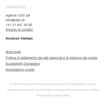
CONTATTACI
Agence 10ch SA
info@petzl.ch
+41 21 947 46 66
Modulo di contatto
Accesso stampa
Note legali
Politica di trattamento dei dati personali e di gestione dei cookie
Accessibility Declaration
Impostazioni cookie
Le attività indicate sono intrinsecamente pericolose. È indispensabile che ogni
utilizzatore abbia seguito una formazione e disponga delle competenze per l’utilizzo
dei dispositivi in queste attività.