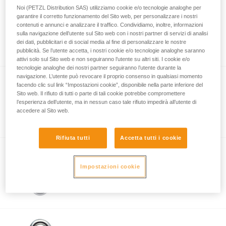
Noi (PETZL Distribution SAS) utilizziamo cookie e/o tecnologie analoghe per
TIPTOP STEEL
garantire il corretto funzionamento del Sito web, per personalizzare i nostri
contenuti e annunci e analizzare il traffico. Condividiamo, inoltre, informazioni
Moschettone di sosta robusto per uso
sulla navigazione dell’utente sul Sito web con i nostri partner di servizi di analisi
dei dati, pubblicitari e di social media al fine di personalizzare le nostre
indoor (confezione da 10)
pubblicità. Se l’utente accetta, i nostri cookie e/o tecnologie analoghe saranno
attivi solo sul Sito web e non seguiranno l’utente su altri siti. I cookie e/o
tecnologie analoghe dei nostri partner seguiranno l’utente durante la
navigazione. L’utente può revocare il proprio consenso in qualsiasi momento
facendo clic sul link “Impostazioni cookie”, disponibile nella parte inferiore del
GO 8 mm
Sito web. Il rifiuto di tutti o parte di tali cookie potrebbe compromettere
l’esperienza dell’utente, ma in nessun caso tale rifiuto impedirà all’utente di
Maglia rapida a grande apertura per le
accedere al Sito web.
palestre d’arrampicata
Rifiuta tutti
Accetta tutti i cookie
GO 7 mm
Impostazioni cookie
Maglia rapida in acciaio, forma ovale