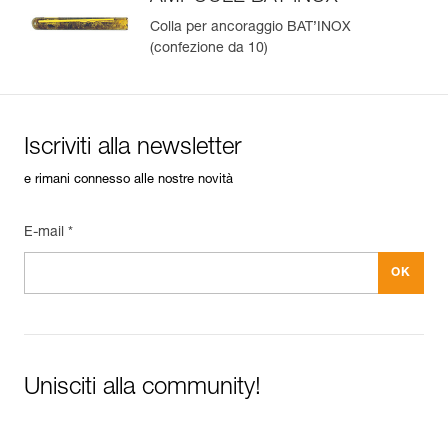
Colla per ancoraggio BAT’INOX
(confezione da 10)
Gestisci e controlla facilmente i tuoi DPI
Aggiungi un prodotto Petzl semplicemente scansionando il
suo datamatrix: tutte le informazioni sul prodotto saranno
compilate automaticamente.
Iscriviti alla newsletter
Importa ed esporta facilmente i dati dei tuoi DPI esistenti.
e rimani connesso alle nostre novità
Visualizza lo storico di un prodotto dalla sua data di
produzione.
E-mail *
Per saperne di più
Unisciti alla community!