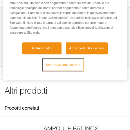
attivi solo sul Sito web e non seguiranno l’utente su altri siti. I cookie e/o
tecnologie analoghe dei nostri partner seguiranno l’utente durante la
navigazione. L’utente può revocare il proprio consenso in qualsiasi momento
Descrizione
facendo clic sul link “Impostazioni cookie”, disponibile nella parte inferiore del
Sito web. Il rifiuto di tutti o parte di tali cookie potrebbe compromettere
Rilievo del gambo che facilita la posa e la presa della
l’esperienza dell’utente, ma in nessun caso tale rifiuto impedirà all’utente di
Specifiche tecniche
accedere al Sito web.
colla.
Materiali: acciaio inossidabile forgiato
Informazioni tecniche
Rifiuta tutti
Accetta tutti i cookie
Resistenza dell'anello: 25 kN
Libretto d'uso
Certificazione(i): EN 959, UIAA
Ispezione
Scarica il pdf technical-notice-BAT-INOX-2
Impostazioni cookie
Dettagli codice
Dichiarazione di conformità
Scarica il pdf Declaration of conformity-G102AA00-
Codice : G102AA00
BATINOX
Diametro : 14 mm
FAQ
Altri prodotti
Peso : 250 g
FAQ
Lunghezza : 10 cm
Garanzia : 3 anni
See all technical content
Confezione : 1
Prodotti correlati
AMPOULE BAT’INOX