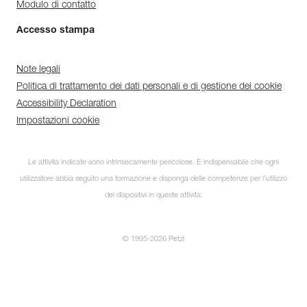
Modulo di contatto
Accesso stampa
Note legali
Politica di trattamento dei dati personali e di gestione dei cookie
Accessibility Declaration
Impostazioni cookie
Le attività indicate sono intrinsecamente pericolose. È indispensabile che ogni
utilizzatore abbia seguito una formazione e disponga delle competenze per l’utilizzo
dei dispositivi in queste attività.
© 1995-2026 Petzl