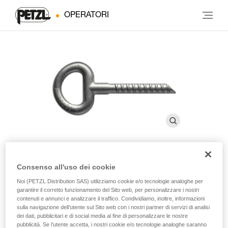
OPERATORI
Consenso all'uso dei cookie
BAT’INOX
Noi (PETZL Distribution SAS) utilizziamo cookie e/o tecnologie analoghe per
garantire il corretto funzionamento del Sito web, per personalizzare i nostri
contenuti e annunci e analizzare il traffico. Condividiamo, inoltre, informazioni
Chiodo da incollare da 14 mm (confezione da 10)
sulla navigazione dell’utente sul Sito web con i nostri partner di servizi di analisi
dei dati, pubblicitari e di social media al fine di personalizzare le nostre
Particolarmente adatto alle rocce tenere.
pubblicità. Se l’utente accetta, i nostri cookie e/o tecnologie analoghe saranno