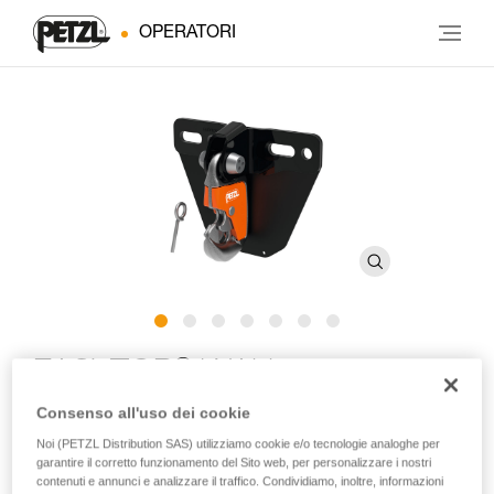
OPERATORI
®
EASYTOP
WALL
Consenso all'uso dei cookie
Sistema di sosta ergonomico e resistente per uso indoor
Noi (PETZL Distribution SAS) utilizziamo cookie e/o tecnologie analoghe per
garantire il corretto funzionamento del Sito web, per personalizzare i nostri
EASYTOP WALL è un sistema completo di sosta destinato
contenuti e annunci e analizzare il traffico. Condividiamo, inoltre, informazioni