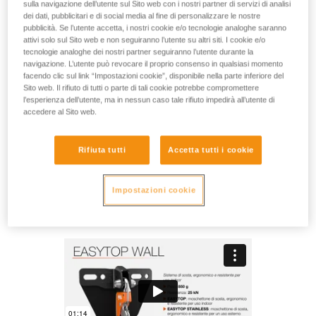
all’uso indoor, in palestra d’arrampicata. Il design del
sulla navigazione dell’utente sul Sito web con i nostri partner di servizi di analisi
dei dati, pubblicitari e di social media al fine di personalizzare le nostre
moschettone garantisce un moschettonaggio molto facile
pubblicità. Se l’utente accetta, i nostri cookie e/o tecnologie analoghe saranno
con una sola mano. L’insieme è estremamente resistente,
attivi solo sul Sito web e non seguiranno l’utente su altri siti. I cookie e/o
grazie al corpo in acciaio, al sistema di bloccaggio affidabile
tecnologie analoghe dei nostri partner seguiranno l’utente durante la
e alla placca di protezione che protegge la struttura.
navigazione. L’utente può revocare il proprio consenso in qualsiasi momento
L’installazione è semplice e compatibile con la maggior parte
facendo clic sul link “Impostazioni cookie”, disponibile nella parte inferiore del
delle pareti di arrampicata. L’attrezzo di verifica, fornito,
Sito web. Il rifiuto di tutti o parte di tali cookie potrebbe compromettere
l’esperienza dell’utente, ma in nessun caso tale rifiuto impedirà all’utente di
consente all’operatore di effettuare rapidamente il controllo
accedere al Sito web.
funzionale e quello di usura del materiale. Questo sistema di
sosta può essere installato con una pendenza massima di
65°.
Rifiuta tutti
Accetta tutti i cookie
Impostazioni cookie
EASYTOP WALL