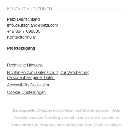
KONTAKT AUFNEHMEN
Petzl Deutschland
info.deutschland@petzl.com
+49 8847 698880
Kontaktformular
Pressezugang
Rechtliche Hinweise
Richtlinien zum Datenschutz, zur Verarbeitung
personenbezogener Daten
Accessibility Declaration
Cookie-Einstellungen
Die dargestellten Aktivitäten sind mit Risiken und Gefahren verbunden. Jeder
Anwender muss eine Ausbildung absolviert haben und über entsprechende
Kompetenzen in der Benutzung der Ausrüstung bei diesen Aktivitäten verfügen.