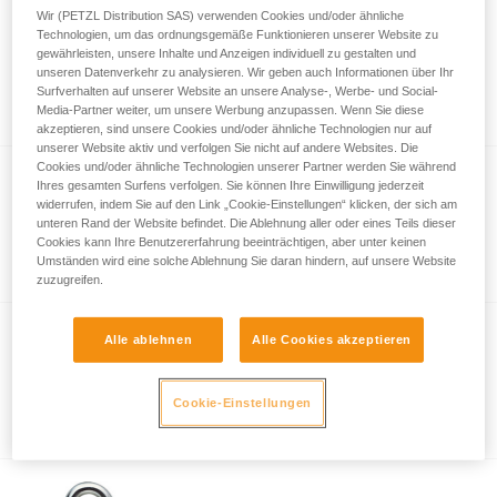
Wir (PETZL Distribution SAS) verwenden Cookies und/oder ähnliche
Technologien, um das ordnungsgemäße Funktionieren unserer Website zu
TIPTOP STEEL
gewährleisten, unsere Inhalte und Anzeigen individuell zu gestalten und
Robuster Umlenkkarabiner für den Indoor-
unseren Datenverkehr zu analysieren. Wir geben auch Informationen über Ihr
Surfverhalten auf unserer Website an unsere Analyse-, Werbe- und Social-
Einsatz (10er-Pack)
Media-Partner weiter, um unsere Werbung anzupassen. Wenn Sie diese
akzeptieren, sind unsere Cookies und/oder ähnliche Technologien nur auf
unserer Website aktiv und verfolgen Sie nicht auf andere Websites. Die
Cookies und/oder ähnliche Technologien unserer Partner werden Sie während
Ihres gesamten Surfens verfolgen. Sie können Ihre Einwilligung jederzeit
GO 8 mm
widerrufen, indem Sie auf den Link „Cookie-Einstellungen“ klicken, der sich am
unteren Rand der Website befindet. Die Ablehnung aller oder eines Teils dieser
Schließring mit weiter Öffnung für
Cookies kann Ihre Benutzererfahrung beeinträchtigen, aber unter keinen
Kletterhallen
Umständen wird eine solche Ablehnung Sie daran hindern, auf unsere Website
zuzugreifen.
Alle ablehnen
Alle Cookies akzeptieren
GO 7 mm
Ovaler Schließring aus Stahl
Cookie-Einstellungen