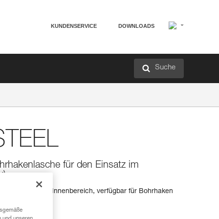
KUNDENSERVICE
DOWNLOADS
Suche
STEEL
ohrhakenlasche für den Einsatz im
k)
 Verwendung im Innenbereich, verfügbar für Bohrhaken
ngsgemäße
n und unseren