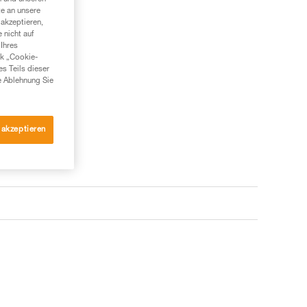
te an unsere
akzeptieren,
 nicht auf
Ihres
nk „Cookie-
es Teils dieser
e Ablehnung Sie
 akzeptieren