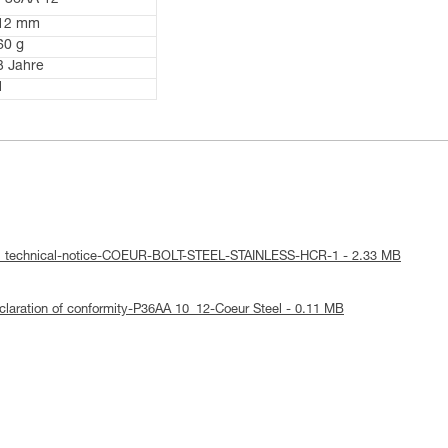
P36AA 12
12 mm
60 g
3 Jahre
1
 : technical-notice-COEUR-BOLT-STEEL-STAINLESS-HCR-1 - 2.33 MB
claration of conformity-P36AA 10_12-Coeur Steel - 0.11 MB