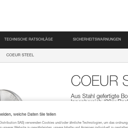
TECHNISCHE RATSCHLÄGE
SICHERHEITSWARNUNGEN
COEUR STEEL
COEUR 
Aus Stahl gefertigte B
Innenbereich (20er-Pac
Bohrhakenlasche aus Stahl zur
heiden, welche Daten Sie teilen
von 10 oder 12 mm.
Distribution SAS) verwenden Cookies und/oder ähnliche Technologien, um das ordnu
n unserer Website zu gewährleisten, unsere Inhalte und Anzeigen individuell zu gestalte