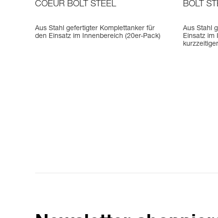
COEUR BOLT STEEL
BOLT ST
Aus Stahl gefertigter Komplettanker für
Aus Stahl g
den Einsatz im Innenbereich (20er-Pack)
Einsatz im
kurzzeitige