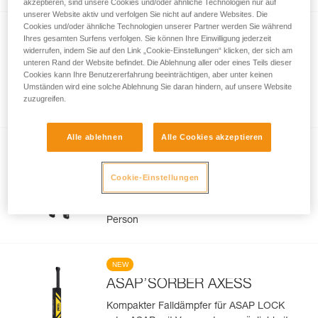
akzeptieren, sind unsere Cookies und/oder ähnliche Technologien nur auf
unserer Website aktiv und verfolgen Sie nicht auf andere Websites. Die
Cookies und/oder ähnliche Technologien unserer Partner werden Sie während
NEW
Ihres gesamten Surfens verfolgen. Sie können Ihre Einwilligung jederzeit
®
widerrufen, indem Sie auf den Link „Cookie-Einstellungen“ klicken, der sich am
ASAP
LOCK
unteren Rand der Website befindet. Die Ablehnung aller oder eines Teils dieser
Cookies kann Ihre Benutzererfahrung beeinträchtigen, aber unter keinen
Vor Herabfallen geschütztes, am Seil
Umständen wird eine solche Ablehnung Sie daran hindern, auf unsere Website
mitlaufendes Auffanggerät mit LOCK-
zuzugreifen.
Funktion
Alle ablehnen
Alle Cookies akzeptieren
NEW
ASAP’SORBER
Cookie-Einstellungen
Kompakter Falldämpfer für ASAP oder
ASAP LOCK für die Verwendung mit einer
Person
NEW
ASAP’SORBER AXESS
Kompakter Falldämpfer für ASAP LOCK