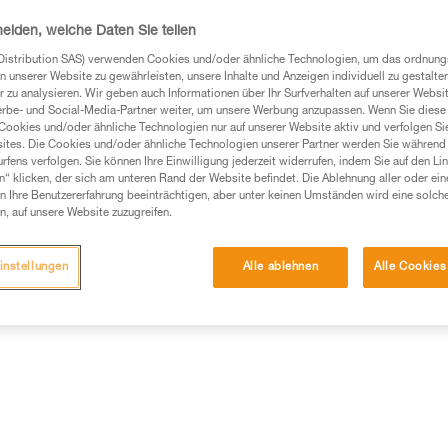
Verdrehen verhindert.
heiden, welche Daten Sie teilen
Distribution SAS) verwenden Cookies und/oder ähnliche Technologien, um das ordnu
Einen Händler finden
n unserer Website zu gewährleisten, unsere Inhalte und Anzeigen individuell zu gestalte
 zu analysieren. Wir geben auch Informationen über Ihr Surfverhalten auf unserer Websi
erbe- und Social-Media-Partner weiter, um unsere Werbung anzupassen. Wenn Sie diese 
Cookies und/oder ähnliche Technologien nur auf unserer Website aktiv und verfolgen Sie
ites. Die Cookies und/oder ähnliche Technologien unserer Partner werden Sie während 
fens verfolgen. Sie können Ihre Einwilligung jederzeit widerrufen, indem Sie auf den Li
n“ klicken, der sich am unteren Rand der Website befindet. Die Ablehnung aller oder ein
 Ihre Benutzererfahrung beeinträchtigen, aber unter keinen Umständen wird eine solch
n, auf unsere Website zuzugreifen.
instellungen
Alle ablehnen
Alle Cookies
Weitere Produkte
mationen
Wartung