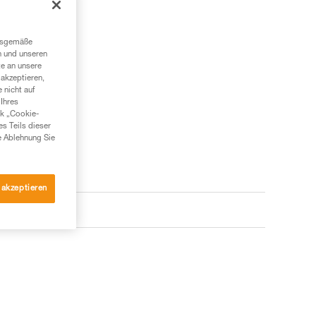
ngsgemäße
n und unseren
te an unsere
akzeptieren,
 nicht auf
Ihres
nk „Cookie-
es Teils dieser
e Ablehnung Sie
 akzeptieren