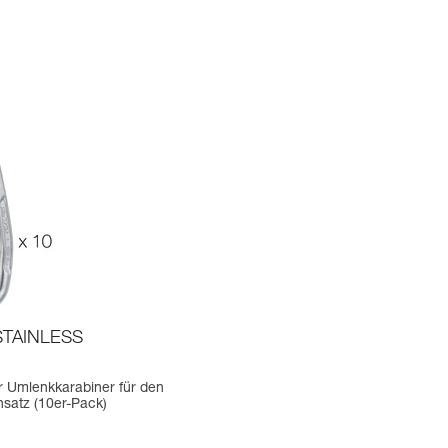
STAINLESS
r Umlenkkarabiner für den
nsatz (10er-Pack)