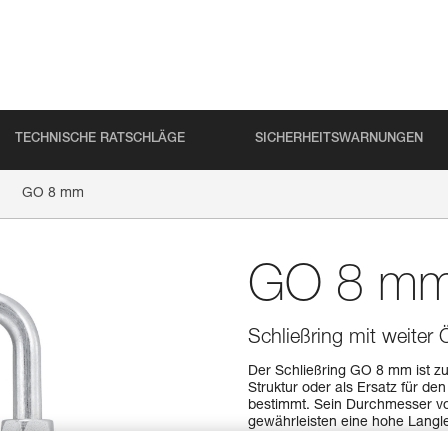
TECHNISCHE RATSCHLÄGE
SICHERHEITSWARNUNGEN
GO 8 mm
GO 8 m
Schließring mit weiter Ö
Der Schließring GO 8 mm ist z
Struktur oder als Ersatz für 
bestimmt. Sein Durchmesser vo
gewährleisten eine hohe Langle
welches die Belastung des Schl