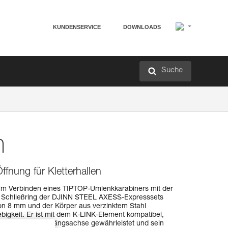
KUNDENSERVICE
DOWNLOADS
Suche
m
ffnung für Kletterhallen
um Verbinden eines TIPTOP-Umlenkkarabiners mit der
den Schließring der DJINN STEEL AXESS-Expresssets
n 8 mm und der Körper aus verzinktem Stahl
bigkeit. Er ist mit dem K-LINK-Element kompatibel,
ießrings in der Längsachse gewährleistet und sein