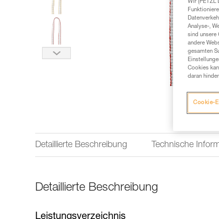
Wir (PETZL 
Funktioniere
Datenverkehr
Analyse-, W
sind unsere 
andere Webs
gesamten Sur
Einstellunge
Cookies kann
daran hinder
Cookie-E
Detaillierte Beschreibung
Technische Infor
Detaillierte Beschreibung
Leistungsverzeichnis