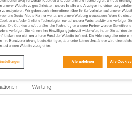
Distribution SAS) verwenden Cookies und/oder ähnliche Technologien, um das ordnu
n unserer Website zu gewährleisten, unsere Inhalte und Anzeigen individuell zu gestalte
 zu analysieren. Wir geben auch Informationen über Ihr Surfverhalten auf unserer Websi
erbe- und Social-Media-Partner weiter, um unsere Werbung anzupassen. Wenn Sie diese 
Cookies und/oder ähnliche Technologien nur auf unserer Website aktiv und verfolgen Sie
ites. Die Cookies und/oder ähnliche Technologien unserer Partner werden Sie während 
fens verfolgen. Sie können Ihre Einwilligung jederzeit widerrufen, indem Sie auf den Li
n“ klicken, der sich am unteren Rand der Website befindet. Die Ablehnung aller oder ein
 Ihre Benutzererfahrung beeinträchtigen, aber unter keinen Umständen wird eine solch
n, auf unsere Website zuzugreifen.
instellungen
Alle ablehnen
Alle Cookies
mationen
Wartung