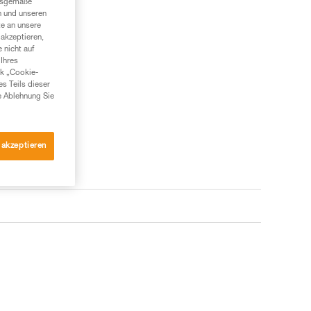
ngsgemäße
n und unseren
te an unsere
akzeptieren,
 nicht auf
Ihres
nk „Cookie-
es Teils dieser
e Ablehnung Sie
 akzeptieren