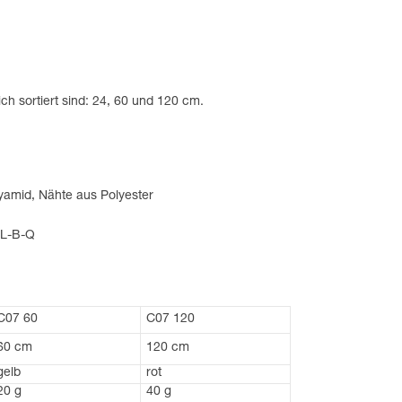
ch sortiert sind: 24, 60 und 120 cm.
yamid, Nähte aus Polyester
ZL-B-Q
C07 60
C07 120
60 cm
120 cm
gelb
rot
20 g
40 g