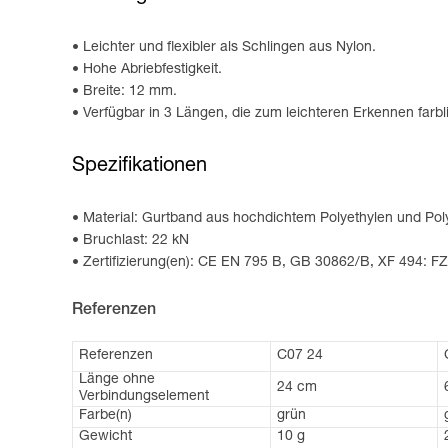
Leichter und flexibler als Schlingen aus Nylon.
Hohe Abriebfestigkeit.
Breite: 12 mm.
Verfügbar in 3 Längen, die zum leichteren Erkennen farbli
Spezifikationen
Material: Gurtband aus hochdichtem Polyethylen und Pol
Bruchlast: 22 kN
Zertifizierung(en): CE EN 795 B, GB 30862/B, XF 494: F
Referenzen
Referenzen
C07 24
Länge ohne
24 cm
Verbindungselement
Farbe(n)
grün
Gewicht
10 g