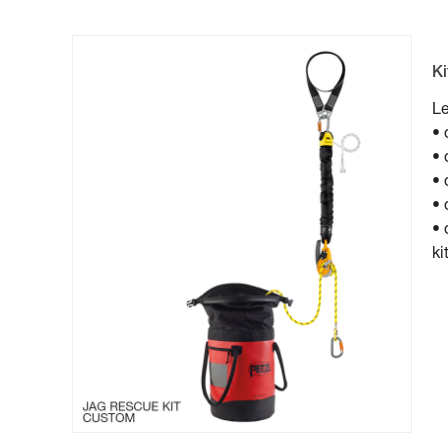
K
Le
• 
• 
• 
• 
• 
kit