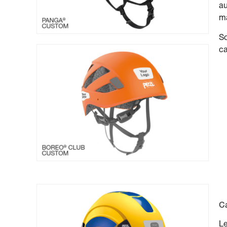
au
ma
So
c
C
Le