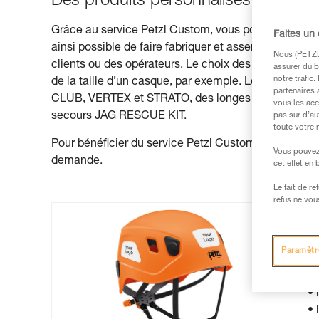
Des produits personnalisés et des so
Grâce au service Petzl Custom, vous pouvez demande
Faites un
ainsi possible de faire fabriquer et assembler des pr
Nous (PETZL 
clients ou des opérateurs. Le choix des couleurs perm
assurer du b
notre trafic
de la taille d’un casque, par exemple. Le service
partenaires 
CLUB, VERTEX et STRATO, des longes JOKO, certaine
vous les acc
secours JAG RESCUE KIT.
pas sur d’au
toute votre 
Pour bénéficier du service Petzl Custom, il vous suffi
Vous pouvez 
demande.
cet effet en
Le fait de r
refus ne vou
C
Paramètr
Le
• 
• 
• 