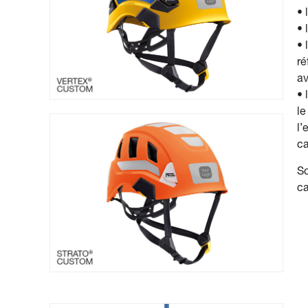
• 
• 
• 
ré
av
• 
le
l’
c
So
c