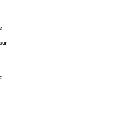
e
sur
20