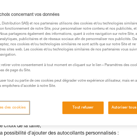
lutions prêtes à l’emploi
r à personnaliser certains produits des gammes Petzl. Il est
 choix concernant vos données
oduits prêts à l’emploi, pour répondre aux besoins spécifiques 
Distribution SAS) et nos partenaires utilisons des cookies et/ou technologies similai
et en particulier d’identifier les groupes de clients ou le régla
on fonctionnement de notre Site, pour personnaliser notre contenu et nos publicités, et
. Nous partageons également des informations, quant à votre navigation sur notre Site, 
 Petzl Custom permet de personnaliser des casques PANGA, BO
analytiques, publicitaires et de réseaux sociaux afin de personnaliser nos publicités. Da
s cordes semi-statiques et dynamiques, ainsi que le kit de
eptez, nos cookies et/ou technologies similaires ne sont actifs que sur notre Site et ne
tres sites web. Les cookies et/ou technologies similaires de nos partenaires vous suiv
navigation.
t de contacter votre service commercial et de lui spécifier votr
retirer votre consentement à tout moment en cliquant sur le lien « Paramètres des coo
 bas de page du Site.
efuser tout ou partie de ces cookies peut dégrader votre expérience utilisateur, mais en 
s empêchera d’accéder à notre Site.
®
®
asques PANGA
et BOREO
CLUB
es des cookies
Tout refuser
Autoriser tous
 service Petzl Custom permet :
le choix de la couleur de la coque,
le choix de la taille,
la possibilité d'ajouter des autocollants personnalisés :