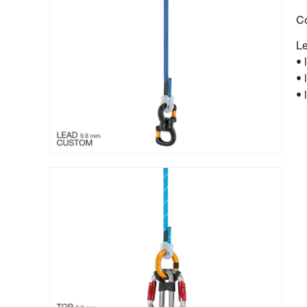
C
Le
• 
• 
• 