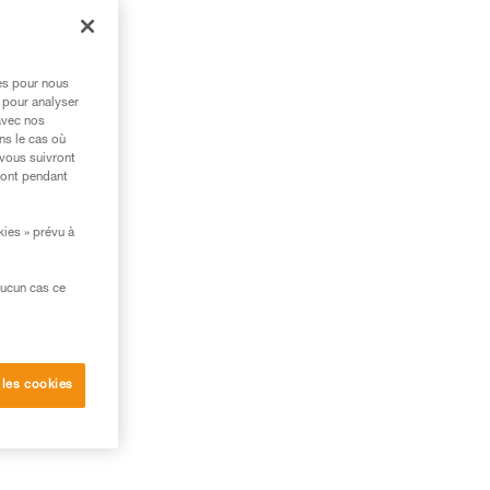
des
res pour nous
ge
 pour analyser
avec nos
REO
ns le cas où
 vous suivront
ront pendant
e
kies » prévu à
aucun cas ce
 les cookies