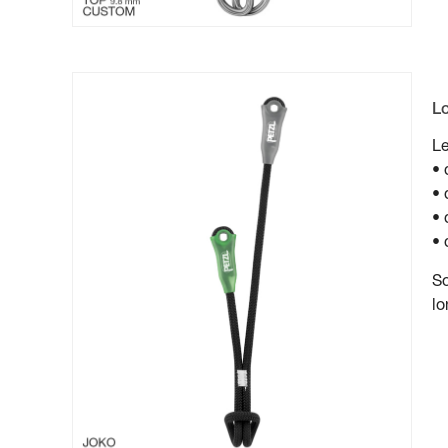
L
Le
• 
• 
• 
• 
So
lo