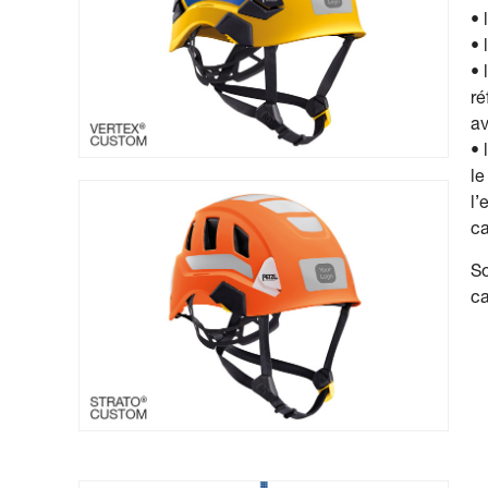
• 
• 
• 
ré
av
• 
le
l’
c
So
c