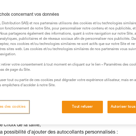
lutions prêtes à l’emploi
r à personnaliser certains produits des gammes Petzl. Il est
 choix concernant vos données
oduits prêts à l’emploi, pour répondre aux besoins spécifiques 
Distribution SAS) et nos partenaires utilisons des cookies et/ou technologies similai
et en particulier d’identifier les groupes de clients ou le régla
on fonctionnement de notre Site, pour personnaliser notre contenu et nos publicités, et
. Nous partageons également des informations, quant à votre navigation sur notre Site, 
 Petzl Custom permet de personnaliser des casques PANGA, BO
analytiques, publicitaires et de réseaux sociaux afin de personnaliser nos publicités. Da
s cordes semi-statiques et dynamiques, ainsi que le kit de
eptez, nos cookies et/ou technologies similaires ne sont actifs que sur notre Site et ne
tres sites web. Les cookies et/ou technologies similaires de nos partenaires vous suiv
navigation.
t de contacter votre service commercial et de lui spécifier votr
retirer votre consentement à tout moment en cliquant sur le lien « Paramètres des coo
 bas de page du Site.
efuser tout ou partie de ces cookies peut dégrader votre expérience utilisateur, mais en 
s empêchera d’accéder à notre Site.
®
®
asques PANGA
et BOREO
CLUB
es des cookies
Tout refuser
Autoriser tous
 service Petzl Custom permet :
le choix de la couleur de la coque,
le choix de la taille,
la possibilité d'ajouter des autocollants personnalisés :