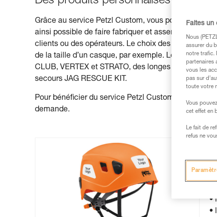
Des produits personnalisés et des so
Grâce au service Petzl Custom, vous pouvez demande
Faites un
ainsi possible de faire fabriquer et assembler des pr
Nous (PETZL 
clients ou des opérateurs. Le choix des couleurs perm
assurer du b
notre trafic
de la taille d’un casque, par exemple. Le service
partenaires 
CLUB, VERTEX et STRATO, des longes JOKO, certaine
vous les acc
secours JAG RESCUE KIT.
pas sur d’au
toute votre 
Pour bénéficier du service Petzl Custom, il vous suffi
Vous pouvez 
demande.
cet effet en
Le fait de r
refus ne vou
C
Paramètr
Le
• 
• 
• 