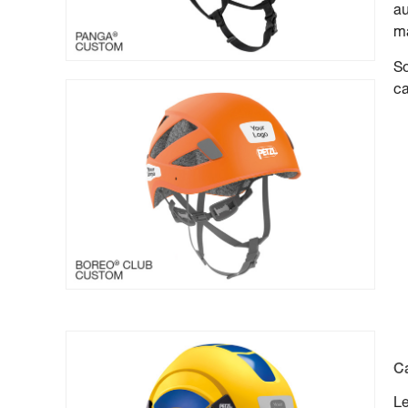
au
ma
So
c
C
Le