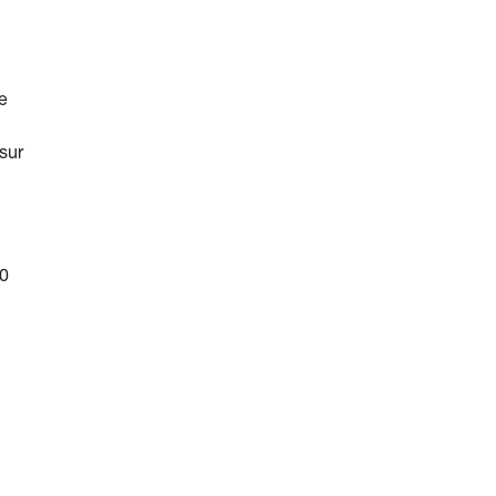
e
sur
20