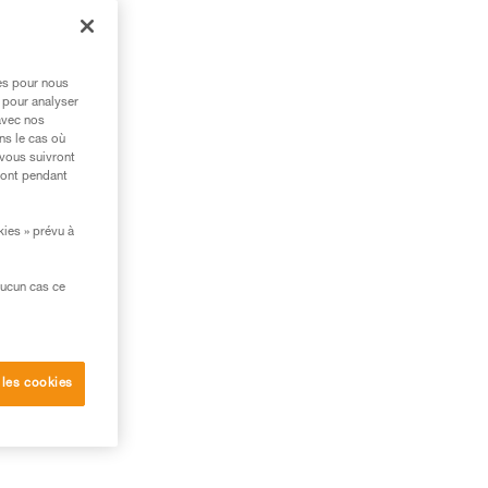
des
res pour nous
ge
 pour analyser
avec nos
REO
ns le cas où
 vous suivront
ront pendant
e
kies » prévu à
aucun cas ce
 les cookies