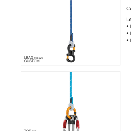
C
Le
• 
• 
• 