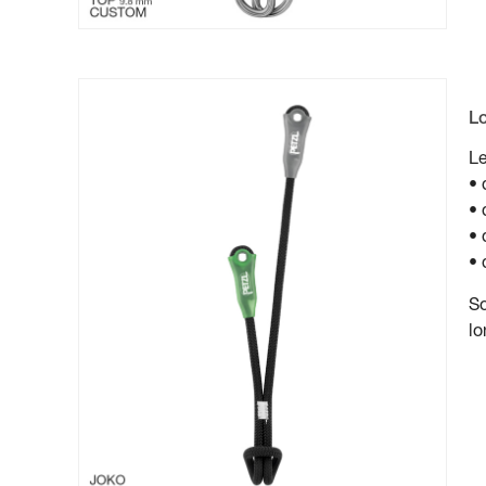
L
Le
• 
• 
• 
• 
So
lo