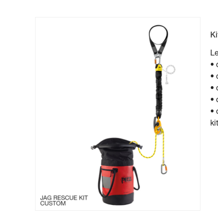
K
Le
• 
• 
• 
• 
• 
kit