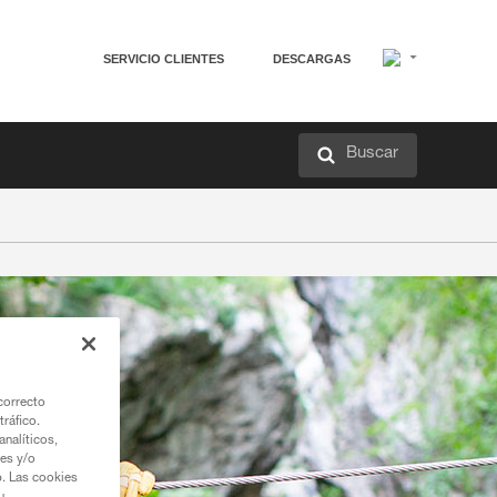
SERVICIO CLIENTES
DESCARGAS
Buscar
correcto
tráfico.
nalíticos,
ies y/o
b. Las cookies