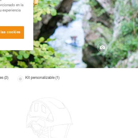
u
orcionado en la
su experiencia
 las cookies
s (2)
Kit personalizable (1)