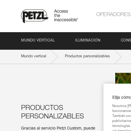
OPERADORES
MUNDO VERTICAL
ILUMINACIÓN
CONS
Mundo vertical
Productos personalizables
Elija cóm
Nosotros [PE
PRODUCTOS
funcionamien
PERSONALIZABLES
También com
publicitario
tecnologías 
Gracias al servicio Petzl Custom, puede