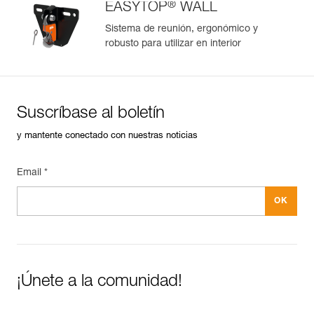
®
EASYTOP
WALL
Consulte el historial de un producto desde su fecha de
fabricación.
Sistema de reunión, ergonómico y
robusto para utilizar en interior
Más información
Suscríbase al boletín
y mantente conectado con nuestras noticias
Email *
¡Únete a la comunidad!