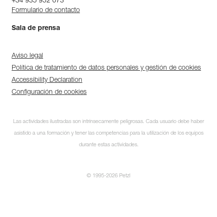
+34 935 952 073
Formulario de contacto
Sala de prensa
Aviso legal
Política de tratamiento de datos personales y gestión de cookies
Accessibility Declaration
Configuración de cookies
Las actividades ilustradas son intrínsecamente peligrosas. Cada usuario debe haber
asistido a una formación y tener las competencias para la utilización de los equipos
durante estas actividades.
© 1995-2026 Petzl