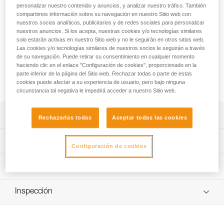
La cuerda dinámica LEAD 9.8 mm CUSTOM está destinada
personalizar nuestro contenido y anuncios, y analizar nuestro tráfico. También
para la escalada tanto de primero como en polea. El
compartimos información sobre su navegación en nuestro Sitio web con
diámetro y la flexibilidad permiten una buena sujeción con la
nuestros socios analíticos, publicitarios y de redes sociales para personalizar
nuestros anuncios. Si los acepta, nuestras cookies y/o tecnologías similares
mano durante las fases de aprendizaje y simplifican la
solo estarán activas en nuestro Sitio web y no le seguirán en otros sitios web.
utilización de los aparatos para asegurar. Está disponible en
Las cookies y/o tecnologías similares de nuestros socios le seguirán a través
tres colores. La longitud, el terminal y los conectores se
de su navegación. Puede retirar su consentimiento en cualquier momento
pueden personalizar para responder exactamente a las
haciendo clic en el enlace "Configuración de cookies", proporcionado en la
necesidades de la estructura. Esta cuerda no es adecuada
parte inferior de la página del Sitio web. Rechazar todas o parte de estas
para una utilización permanente en polea.
cookies puede afectar a su experiencia de usuario, pero bajo ninguna
circunstancia tal negativa le impedirá acceder a nuestro Sitio web.
Descripción
Rechazarlas todas
Aceptar todas las cookies
Cuerda dinámica polivalente y confortable:
Características técnicas
Configuración de cookies
- Diseñada para ser utilizada a la vez en escalada de
primero y en polea (1).
Diámetro: 9,8 mm
Información técnica
- Sujeción con la mano que permite un buen control
Materiales: poliamida
durante las fases de aprendizaje.
Ficha técnica
- Diámetro y flexibilidad que facilitan la utilización de los
Certificaciones: CE EN 892, UIAA
Inspección
Descargar el pdf technical-notice-LEAD-1
aparatos de aseguramiento.
Fuerza de choque: 8,4 kN
Declaración de conformidad
Procedimiento de revisión del EPI
Gran durabilidad para una utilización intensiva y una vida
Descargar el pdf UE-Declaration-R063XY _ LEAD 9.8 with
Número de caídas factor 1,77: 7
Descargar el pdf verif-EPI-cordes-procedure-ES
útil optimizada: