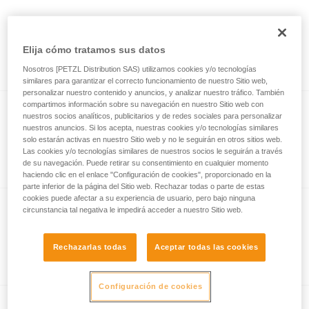
®
BOREO
CLUB CUSTOM
Casco BOREO CLUB personalizable
Elija cómo tratamos sus datos
(pack de 5)
Nosotros [PETZL Distribution SAS) utilizamos cookies y/o tecnologías
similares para garantizar el correcto funcionamiento de nuestro Sitio web,
personalizar nuestro contenido y anuncios, y analizar nuestro tráfico. También
compartimos información sobre su navegación en nuestro Sitio web con
nuestros socios analíticos, publicitarios y de redes sociales para personalizar
Acolchados de recambio no
nuestros anuncios. Si los acepta, nuestras cookies y/o tecnologías similares
solo estarán activas en nuestro Sitio web y no le seguirán en otros sitios web.
absorbentes
Acolchados de recambio no absorbentes
Las cookies y/o tecnologías similares de nuestros socios le seguirán a través
de su navegación. Puede retirar su consentimiento en cualquier momento
haciendo clic en el enlace "Configuración de cookies", proporcionado en la
parte inferior de la página del Sitio web. Rechazar todas o parte de estas
cookies puede afectar a su experiencia de usuario, pero bajo ninguna
circunstancia tal negativa le impedirá acceder a nuestro Sitio web.
Acolchados de recambio
absorbentes
Acolchados de recambio absorbentes
Rechazarlas todas
Aceptar todas las cookies
Configuración de cookies