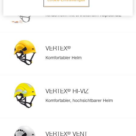
PICCHU
Kinderhelm mit erweitertem Kopfschutz
®
VERTEX
Komfortabler Helm
®
VERTEX
HI-VIZ
Komfortabler, hochsichtbarer Helm
®
VERTEX
VENT