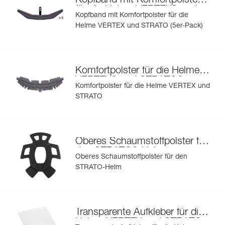
Kopfband mit Komfortpolster
®
für die Helme VERTEX
und
Kopfband mit Komfortpolster für die
®
STRATO
Helme VERTEX und STRATO (5er-Pack)
Komfortpolster für die Helme
®
®
VERTEX
und STRATO
Komfortpolster für die Helme VERTEX und
STRATO
Oberes Schaumstoffpolster für
®
den STRATO
-Helm
Oberes Schaumstoffpolster für den
STRATO-Helm
Transparente Aufkleber für die
Helme VERTEX und STRATO