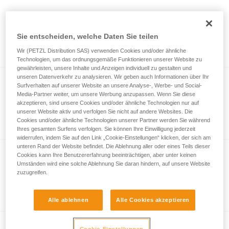
®
BOREO
CLUB CUSTOM
Personalisierbarer BOREO CLUB-Helm
Sie entscheiden, welche Daten Sie teilen
(5er-Pack)
Wir (PETZL Distribution SAS) verwenden Cookies und/oder ähnliche
Technologien, um das ordnungsgemäße Funktionieren unserer Website zu
gewährleisten, unsere Inhalte und Anzeigen individuell zu gestalten und
unseren Datenverkehr zu analysieren. Wir geben auch Informationen über Ihr
Surfverhalten auf unserer Website an unsere Analyse-, Werbe- und Social-
Nicht saugfähige Ersatzpolster
Media-Partner weiter, um unsere Werbung anzupassen. Wenn Sie diese
akzeptieren, sind unsere Cookies und/oder ähnliche Technologien nur auf
Nicht saugfähige Ersatzpolster
unserer Website aktiv und verfolgen Sie nicht auf andere Websites. Die
Cookies und/oder ähnliche Technologien unserer Partner werden Sie während
Ihres gesamten Surfens verfolgen. Sie können Ihre Einwilligung jederzeit
widerrufen, indem Sie auf den Link „Cookie-Einstellungen“ klicken, der sich am
unteren Rand der Website befindet. Die Ablehnung aller oder eines Teils dieser
Cookies kann Ihre Benutzererfahrung beeinträchtigen, aber unter keinen
Umständen wird eine solche Ablehnung Sie daran hindern, auf unsere Website
Saugfähige Ersatzpolster
zuzugreifen.
Saugfähige Ersatzpolster
Alle ablehnen
Alle Cookies akzeptieren
Cookie-Einstellungen