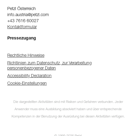
Petzl Österreich
info.austria@petzl.com
+43 7616 60027
Kontaktformular
Pressezugang
Rechtliche Hinweise
Richtlinien zum Datenschutz, zur Verarbeitung
personenbezogener Daten
Accessibility Declaration
Cookie-Einstellungen
Die dargestellten Aktivitäten sind mit Risiken und Gefahren verbunden. Jeder
Anwender muss eine Ausbildung absolviert haben und über entsprechende
Kompetenzen in der Benutzung der Ausrüstung bei diesen Aktivitäten verfügen.