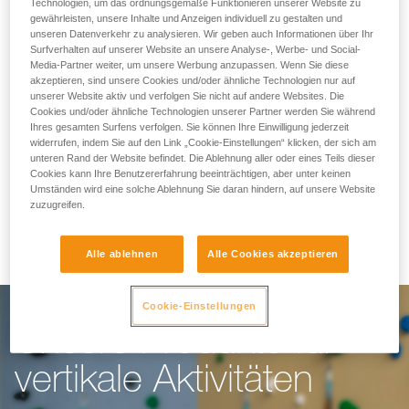
Wir erleichtern dir die
Technologien, um das ordnungsgemäße Funktionieren unserer Website zu
gewährleisten, unsere Inhalte und Anzeigen individuell zu gestalten und
unseren Datenverkehr zu analysieren. Wir geben auch Informationen über Ihr
Arbeit
Surfverhalten auf unserer Website an unsere Analyse-, Werbe- und Social-
Media-Partner weiter, um unsere Werbung anzupassen. Wenn Sie diese
akzeptieren, sind unsere Cookies und/oder ähnliche Technologien nur auf
unserer Website aktiv und verfolgen Sie nicht auf andere Websites. Die
Für Kletterhallen, Hochseilgärten, Klettersteige
Cookies und/oder ähnliche Technologien unserer Partner werden Sie während
Ihres gesamten Surfens verfolgen. Sie können Ihre Einwilligung jederzeit
oder Canyoning: unser Ziel ist es, dir die Arbeit
widerrufen, indem Sie auf den Link „Cookie-Einstellungen“ klicken, der sich am
unteren Rand der Website befindet. Die Ablehnung aller oder eines Teils dieser
zu erleichtern. Unsere Ausrüstung bietet alles,
Cookies kann Ihre Benutzererfahrung beeinträchtigen, aber unter keinen
was du für die Ausübung deiner Arbeit unter
Umständen wird eine solche Ablehnung Sie daran hindern, auf unsere Website
zuzugreifen.
optimalen Bedingungen brauchst.
Alle ablehnen
Alle Cookies akzeptieren
Cookie-Einstellungen
Unsere Produkte für
vertikale Aktivitäten