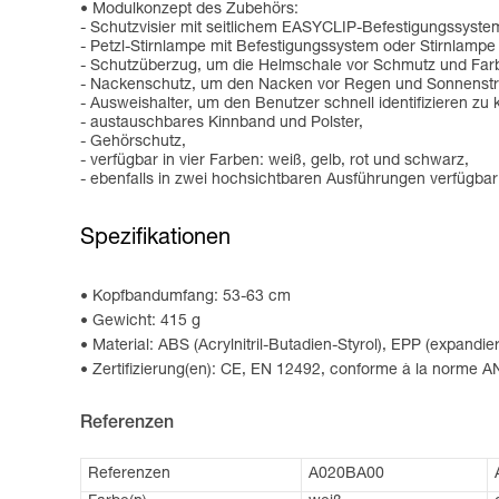
Modulkonzept des Zubehörs:
- Schutzvisier mit seitlichem EASYCLIP-Befestigungssystem
- Petzl-Stirnlampe mit Befestigungssystem oder Stirnlampe
- Schutzüberzug, um die Helmschale vor Schmutz und Farb
- Nackenschutz, um den Nacken vor Regen und Sonnenstr
- Ausweishalter, um den Benutzer schnell identifizieren zu
- austauschbares Kinnband und Polster,
- Gehörschutz,
- verfügbar in vier Farben: weiß, gelb, rot und schwarz,
- ebenfalls in zwei hochsichtbaren Ausführungen verfügbar
Spezifikationen
Kopfbandumfang: 53-63 cm
Gewicht: 415 g
Material: ABS (Acrylnitril-Butadien-Styrol), EPP (expandi
Zertifizierung(en): CE, EN 12492, conforme à la norme A
Referenzen
Referenzen
A020BA00