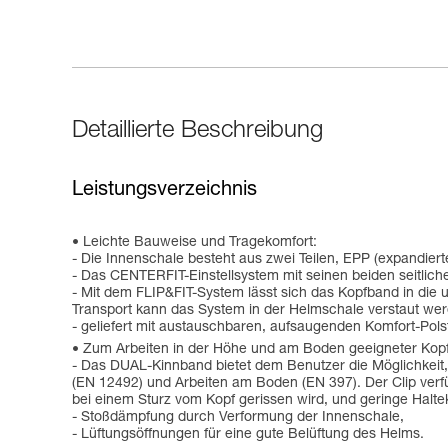
Detaillierte Beschreibung
Leistungsverzeichnis
Leichte Bauweise und Tragekomfort:
- Die Innenschale besteht aus zwei Teilen, EPP (expandier
- Das CENTERFIT-Einstellsystem mit seinen beiden seitliche
- Mit dem FLIP&FIT-System lässt sich das Kopfband in die 
Transport kann das System in der Helmschale verstaut we
- geliefert mit austauschbaren, aufsaugenden Komfort-Pols
Zum Arbeiten in der Höhe und am Boden geeigneter Kopf
- Das DUAL-Kinnband bietet dem Benutzer die Möglichkeit,
(EN 12492) und Arbeiten am Boden (EN 397). Der Clip verfü
bei einem Sturz vom Kopf gerissen wird, und geringe Halte
- Stoßdämpfung durch Verformung der Innenschale,
- Lüftungsöffnungen für eine gute Belüftung des Helms.