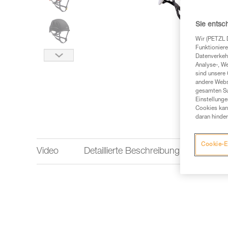
Sie entsc
Wir (PETZL 
Funktioniere
Datenverkehr
Analyse-, W
sind unsere 
andere Webs
gesamten Sur
Einstellunge
Cookies kann
daran hinder
Cookie-E
Video
Detaillierte Beschreibung
Techn