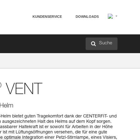
KUNDENSERVICE
DOWNLOADS
Suche
®
VENT
 Helm
-Helm bietet guten Tragekomfort dank der CENTERFIT- und
en ausgezeichneten Halt des Helms auf dem Kopf sorgen.
sbarer Haltekraft ist er sowohl für Arbeiten in der Höhe
 ist mit Lüftungsöffnungen versehen, die für eine gute
 optimale Integration einer Petzl-Stirnlampe, eines Visiers,