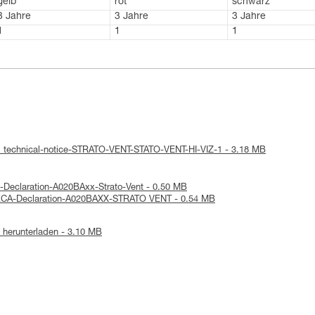
gelb
rot
schwarz
3 Jahre
3 Jahre
3 Jahre
1
1
1
: technical-notice-STRATO-VENT-STATO-VENT-HI-VIZ-1 - 3.18 MB
-Declaration-A020BAxx-Strato-Vent - 0.50 MB
UKCA-Declaration-A020BAXX-STRATO VENT - 0.54 MB
herunterladen - 3.10 MB