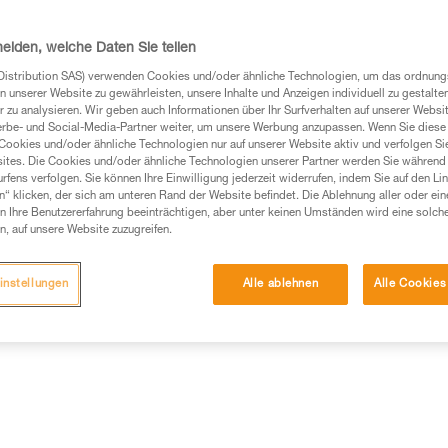
von standardmäßigem Gehörsch
modularen Helm, der die zusätz
heiden, welche Daten Sie teilen
Distribution SAS) verwenden Cookies und/oder ähnliche Technologien, um das ordnu
Einen Händler finden
n unserer Website zu gewährleisten, unsere Inhalte und Anzeigen individuell zu gestalte
 zu analysieren. Wir geben auch Informationen über Ihr Surfverhalten auf unserer Websi
erbe- und Social-Media-Partner weiter, um unsere Werbung anzupassen. Wenn Sie diese 
Cookies und/oder ähnliche Technologien nur auf unserer Website aktiv und verfolgen Sie
ites. Die Cookies und/oder ähnliche Technologien unserer Partner werden Sie während 
fens verfolgen. Sie können Ihre Einwilligung jederzeit widerrufen, indem Sie auf den Li
n“ klicken, der sich am unteren Rand der Website befindet. Die Ablehnung aller oder ein
 Ihre Benutzererfahrung beeinträchtigen, aber unter keinen Umständen wird eine solch
n, auf unsere Website zuzugreifen.
instellungen
Alle ablehnen
Alle Cookies
Weitere Produkt
ische Informationen
Wartung