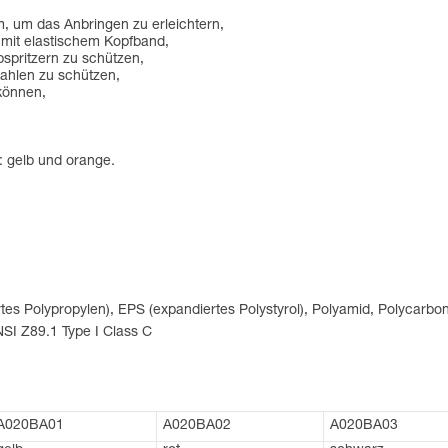
, um das Anbringen zu erleichtern,
 mit elastischem Kopfband,
spritzern zu schützen,
ahlen zu schützen,
 können,
: gelb und orange.
ertes Polypropylen), EPS (expandiertes Polystyrol), Polyamid, Polycarbo
NSI Z89.1 Type I Class C
A020BA01
A020BA02
A020BA03