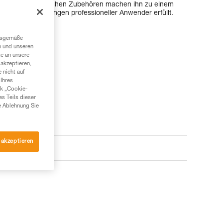
utz und zahlreichen Zubehören machen ihn zu einem
lichen Anforderungen professioneller Anwender erfüllt.
ngsgemäße
n und unseren
te an unsere
akzeptieren,
 nicht auf
Ihres
nk „Cookie-
es Teils dieser
e Ablehnung Sie
 akzeptieren
e