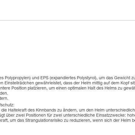
tes Polypropylen) und EPS (expandiertes Polystyrol), um das Gewicht z
n Einstellrädchen gewährleistet, dass der Helm mittig auf dem Kopf sit
untere Position platzieren, um einen optimalen Halt des Helms zu gew
rden.
tern.
schutz:
 die Haltekraft des Kinnbands zu ändern, um den Helm unterschiedlich
gt über zwei Positionen für zwei unterschiedliche Einsatzzwecke: hohe
kraft, um das Strangulationsrisiko zu reduzieren, wenn sich der Helm 