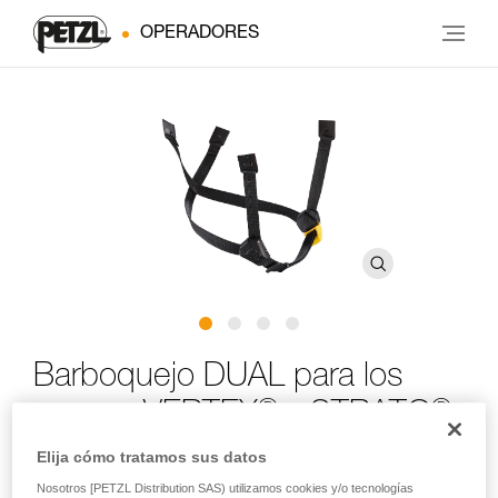
OPERADORES
Barboquejo DUAL para los
®
®
cascos VERTEX
y STRATO
Elija cómo tratamos sus datos
Barboquejo DUAL para los cascos VERTEX y STRATO
Nosotros [PETZL Distribution SAS) utilizamos cookies y/o tecnologías