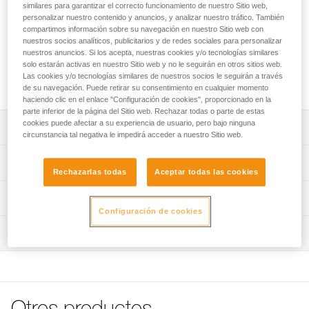
similares para garantizar el correcto funcionamiento de nuestro Sitio web,
Barboquejo que permite intercambiar o reemplazar el
personalizar nuestro contenido y anuncios, y analizar nuestro tráfico. También
barboquejo de los cascos VERTEX y STRATO. Permite al
compartimos información sobre su navegación en nuestro Sitio web con
trabajador modificar la resistencia del barboquejo para
nuestros socios analíticos, publicitarios y de redes sociales para personalizar
nuestros anuncios. Si los acepta, nuestras cookies y/o tecnologías similares
adaptar el casco a diferentes ambientes: trabajos en altura y
solo estarán activas en nuestro Sitio web y no le seguirán en otros sitios web.
trabajos en el suelo. Disponible en dos colores y en versión
Las cookies y/o tecnologías similares de nuestros socios le seguirán a través
más larga.
de su navegación. Puede retirar su consentimiento en cualquier momento
haciendo clic en el enlace "Configuración de cookies", proporcionado en la
parte inferior de la página del Sitio web. Rechazar todas o parte de estas
cookies puede afectar a su experiencia de usuario, pero bajo ninguna
Descripción
circunstancia tal negativa le impedirá acceder a nuestro Sitio web.
Permite intercambiar o reemplazar el barboquejo de los
Características técnicas
cascos VERTEX y STRATO.
Rechazarlas todas
Aceptar todas las cookies
Permite al trabajador modificar la resistencia del
Peso: 34 g
Información técnica
barboquejo para adaptar el casco a los diferentes
Materiales: poliamida, policarbonato y poliéster de alta
Configuración de cookies
ambientes: trabajos en altura (EN 12492) y trabajos en el
Ficha técnica
tenacidad
suelo (EN 397). El clip tiene dos posiciones para dos
Inspección
Descargar el pdf technical-notice-DUAL-chinstrap-1
modos de utilización: resistencia elevada, para limitar el
Características por referencia
FAQ
riesgo de perder el casco durante una caída y resistencia
FAQ
Referencia : A010FA00
baja para limitar el riesgo de estrangulamiento en caso de
Colores : amarillo/negro
que se enganche el casco cuando el usuario está en el
Ver todo el contenido técnico
Versión : Estándar
suelo.