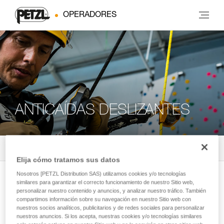
OPERADORES
ANTICAÍDAS DESLIZANTES
Todos los productos
4
Filtrar
Elija cómo tratamos sus datos
Nosotros [PETZL Distribution SAS) utilizamos cookies y/o tecnologías
NEW
similares para garantizar el correcto funcionamiento de nuestro Sitio web,
®
ASAP
personalizar nuestro contenido y anuncios, y analizar nuestro tráfico. También
compartimos información sobre su navegación en nuestro Sitio web con
Anticaídas deslizante para cuerda
nuestros socios analíticos, publicitarios y de redes sociales para personalizar
compacto
nuestros anuncios. Si los acepta, nuestras cookies y/o tecnologías similares