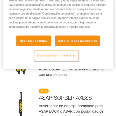
solo estarán activas en nuestro Sitio web y no le seguirán en otros sitios web.
Las cookies y/o tecnologías similares de nuestros socios le seguirán a través
de su navegación. Puede retirar su consentimiento en cualquier momento
NEW
haciendo clic en el enlace "Configuración de cookies", proporcionado en la
parte inferior de la página del Sitio web. Rechazar todas o parte de estas
®
ASAP
LOCK
cookies puede afectar a su experiencia de usuario, pero bajo ninguna
circunstancia tal negativa le impedirá acceder a nuestro Sitio web.
Anticaídas deslizante para cuerda,
imperdible y con función LOCK
Rechazarlas todas
Aceptar todas las cookies
NEW
ASAP’SORBER
Configuración de cookies
Absorbedor de energía compacto para
ASAP o ASAP LOCK para una utilización
con una persona
NEW
ASAP’SORBER AXESS
Absorbedor de energía compacto para
ASAP LOCK o ASAP, con posibilidad de