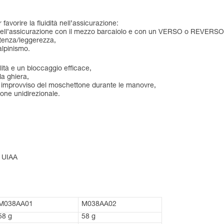
vorire la fluidità nell’assicurazione:
da nell’assicurazione con il mezzo barcaiolo e con un VERSO o REVERSO
stenza/leggerezza,
alpinismo.
tà e un bloccaggio efficace,
la ghiera,
io improvviso del moschettone durante le manovre,
one unidirezionale.
, UIAA
M038AA01
M038AA02
58 g
58 g