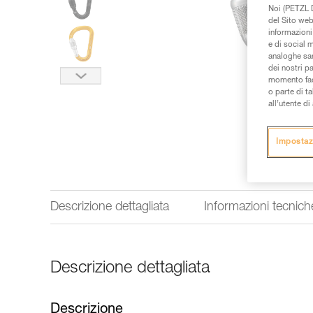
Noi (PETZL D
del Sito web,
informazioni 
e di social m
analoghe sar
dei nostri p
momento facen
o parte di t
all’utente d
Impostaz
Descrizione dettagliata
Informazioni tecnich
Descrizione dettagliata
Descrizione