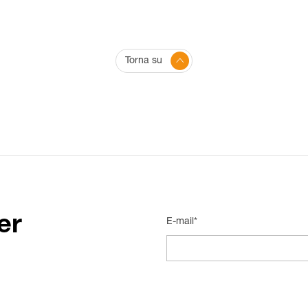
Torna su
er
E-mail*