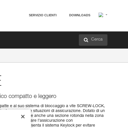
SERVIZIO CLIENTI
DOWNLOADS
Cerca
E
co compatto e leggero
mpatte e al suo sistema di bloccaggio a vite SCREW-LOCK,
nato a numerose situazioni di assicurazione. Dotato di un
ggerezza, comprende anche una sezione rotonda nella zona
chettone, per facilitare l’assicurazione con
barcaiolo. Presenta il sistema Keylock per evitare