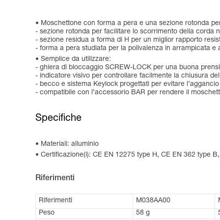
Moschettone con forma a pera e una sezione rotonda per fa
- sezione rotonda per facilitare lo scorrimento della cor
- sezione residua a forma di H per un miglior rapporto resi
- forma a pera studiata per la polivalenza in arrampicata e 
Semplice da utilizzare:
- ghiera di bloccaggio SCREW-LOCK per una buona prensili
- indicatore visivo per controllare facilmente la chiusura del
- becco e sistema Keylock progettati per evitare l’agganc
- compatibile con l’accessorio BAR per rendere il moschett
Specifiche
Materiali: alluminio
Certificazione(i): CE EN 12275 type H, CE EN 362 type B
Riferimenti
Riferimenti
M038AA00
Peso
58 g