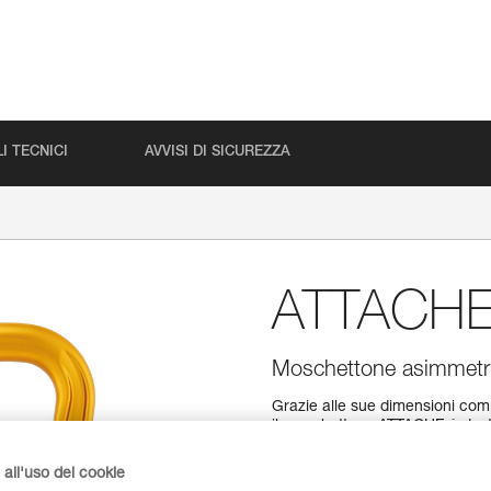
I TECNICI
AVVISI DI SICUREZZA
ATTACH
Moschettone asimmetri
Grazie alle sue dimensioni co
il moschettone ATTACHE è desti
profilo a forma di H per la le
di attrito, tra la corda e il mos
all'uso dei cookie
VERSO/REVERSO o con il mezzo 