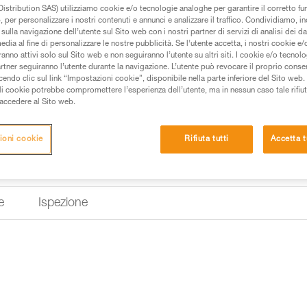
l’aggancio improvviso del mosc
istribution SAS) utilizziamo cookie e/o tecnologie analoghe per garantire il corretto f
 per personalizzare i nostri contenuti e annunci e analizzare il traffico. Condividiamo, in
sulla navigazione dell’utente sul Sito web con i nostri partner di servizi di analisi dei dat
Trova un rivenditore
edia al fine di personalizzare le nostre pubblicità. Se l’utente accetta, i nostri cookie e
anno attivi solo sul Sito web e non seguiranno l’utente su altri siti. I cookie e/o tecnol
artner seguiranno l’utente durante la navigazione. L’utente può revocare il proprio conse
do clic sul link “Impostazioni cookie”, disponibile nella parte inferiore del Sito web. Il 
ali cookie potrebbe compromettere l’esperienza dell’utente, ma in nessun caso tale rifiu
i accedere al Sito web.
ioni cookie
Rifiuta tutti
Accetta t
e
Ispezione