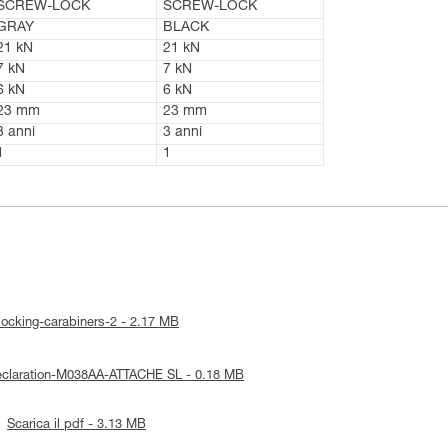
SCREW-LOCK
SCREW-LOCK
GRAY
BLACK
21 kN
21 kN
7 kN
7 kN
6 kN
6 kN
23 mm
23 mm
3 anni
3 anni
1
1
e-locking-carabiners-2 - 2.17 MB
-Declaration-M038AA-ATTACHE SL - 0.18 MB
Scarica il pdf - 3.13 MB