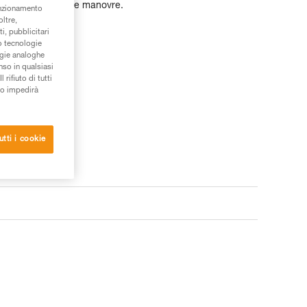
hettone durante le manovre.
unzionamento
oltre,
i, pubblicitari
/o tecnologie
ogie analoghe
nso in qualsiasi
rifiuto di tutti
to impedirà
utti i cookie