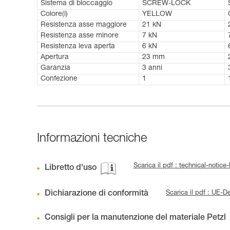
Sistema di bloccaggio
SCREW-LOCK
Colore(i)
YELLOW
Resistenza asse maggiore
21 kN
Resistenza asse minore
7 kN
Resistenza leva aperta
6 kN
Apertura
23 mm
Garanzia
3 anni
Confezione
1
Informazioni tecniche
Scarica il pdf : technical-notic
Libretto d'uso
Dichiarazione di conformità
Scarica il pdf : UE
Consigli per la manutenzione del materiale Petzl