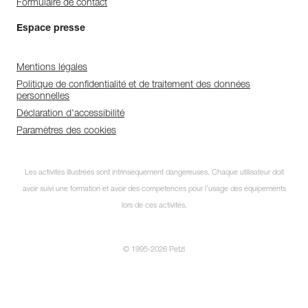
Formulaire de contact
Espace presse
Mentions légales
Politique de confidentialité et de traitement des données
personnelles
Déclaration d'accessibilité
Paramètres des cookies
Les activités illustrées sont intrinsèquement dangereuses. Chaque utilisateur doit
avoir suivi une formation et avoir des compétences pour l’usage des équipements
lors de ces activités.
© 1995-2026 Petzl