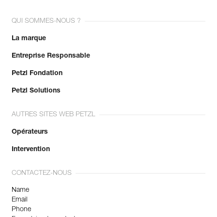
Garantie : 3 ans
existantes.
Conditionnement : 1
Voir l'historique d'un produit à partir de sa date de
QUI SOMMES-NOUS ?
fabrication.
La marque
En savoir plus
Entreprise Responsable
Petzl Fondation
Petzl Solutions
AUTRES SITES WEB PETZL
Opérateurs
Intervention
CONTACTEZ-NOUS
Name
Email
Phone