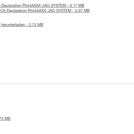
UE-Declaration-P044AAXX-JAG SYSTEM - 0.17 MB
UKCA-Declaration-P044AAXX-JAG SYSTEM - 0.57 MB
herunterladen - 2.73 MB
.73 MB