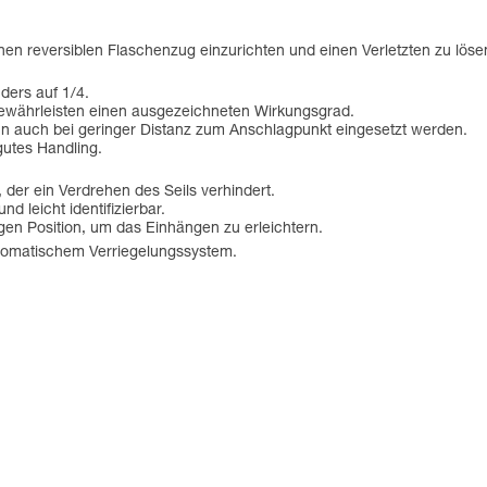
nen reversiblen Flaschenzug einzurichten und einen Verletzten zu löse
ders auf 1/4.
gewährleisten einen ausgezeichneten Wirkungsgrad.
 auch bei geringer Distanz zum Anschlagpunkt eingesetzt werden.
gutes Handling.
, der ein Verdrehen des Seils verhindert.
d leicht identifizierbar.
igen Position, um das Einhängen zu erleichtern.
tomatischem Verriegelungssystem.