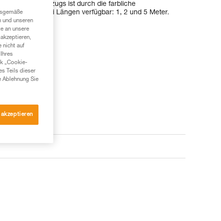
Teil des Flaschenzugs ist durch die farbliche
rbar. Es ist in drei Längen verfügbar: 1, 2 und 5 Meter.
ngsgemäße
n und unseren
te an unsere
akzeptieren,
 nicht auf
Ihres
nk „Cookie-
es Teils dieser
e Ablehnung Sie
 akzeptieren