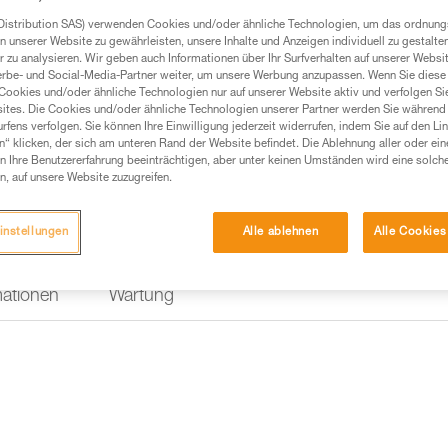
einfach installieren. Der obere 
Kennzeichnung leicht identifizie
Distribution SAS) verwenden Cookies und/oder ähnliche Technologien, um das ordnu
n unserer Website zu gewährleisten, unsere Inhalte und Anzeigen individuell zu gestalte
 zu analysieren. Wir geben auch Informationen über Ihr Surfverhalten auf unserer Websi
erbe- und Social-Media-Partner weiter, um unsere Werbung anzupassen. Wenn Sie diese 
Einen Händler finden
Cookies und/oder ähnliche Technologien nur auf unserer Website aktiv und verfolgen Sie
ites. Die Cookies und/oder ähnliche Technologien unserer Partner werden Sie während 
fens verfolgen. Sie können Ihre Einwilligung jederzeit widerrufen, indem Sie auf den Li
n“ klicken, der sich am unteren Rand der Website befindet. Die Ablehnung aller oder ein
 Ihre Benutzererfahrung beeinträchtigen, aber unter keinen Umständen wird eine solch
n, auf unsere Website zuzugreifen.
instellungen
Alle ablehnen
Alle Cookies
mationen
Wartung