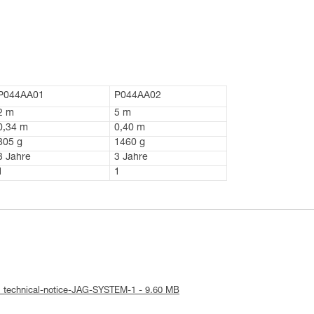
P044AA01
P044AA02
2 m
5 m
0,34 m
0,40 m
805 g
1460 g
3 Jahre
3 Jahre
1
1
: technical-notice-JAG-SYSTEM-1 - 9.60 MB