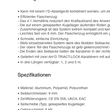
Kann mit einem I'D-Abseilgerät kombiniert werden, um ei
Effizienter Flaschenzug:
- Das 4:1-Verhältnis reduziert den Kraftaufwand des Anwen
- Die auf einem gekapselten Kugellager laufenden Rollen 
- Zusammengelegt ist das System extrem kompakt und kann
- Leichtes Seil von 8 mm. Der Flaschenzug ermöglicht ein 
Schnelle, einfache Einrichtung:
- Stets einsatzbereites System dank des flexiblen Seilsacks
- Der obere Teil des Flaschenzugs ist gelb gekennzeichnet un
- Die Enden des Seilsacks halten die Karabiner in der richt
Geliefert mit zwei Am'D TRIACT-LOCK-Karabinern mit au
In drei Längen verfügbar: 1, 2 und 5 m.
Spezifikationen
Material: Aluminium, Polyamid, Polyurethan
Seildurchmesser: 8 mm
Zertifizierung(en): CE EN 358, UKCA, EAC
Seilscheibe (Typ): gekapseltes Kugellager