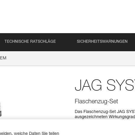
TECHNISCHE RATSCHLÄGE
SICHERHEITSWARNUNGEN
TEM
JAG SY
Flaschenzug-Set
Das Flaschenzug-Set JAG SYST
ausgezeichneten Wirkungsgrad 
eines Verletzten. Zusammengel
geringer Distanz zum Anschlag
lässt sich dank der flexiblen Hü
heiden, welche Daten Sie teilen