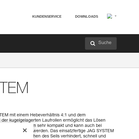
KUNDENSERVICE
DOWNLOADS
Suche
STEM
EM mit einem Hebeverhältnis 4:1 und dem
der kugelgelagerten Laufrollen ermöglicht das Lösen
egt ist das System sehr kompakt und kann auch bei
punkt eingesetzt werden. Das einsatzfertige JAG SYSTEM
lle, die ein Verdrehen des Seils verhindert, schnell und