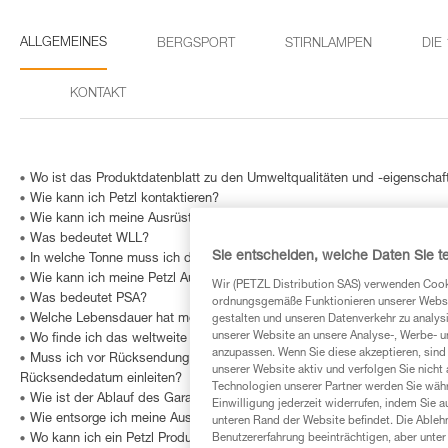
ALLGEMEINES
BERGSPORT
STIRNLAMPEN
DIE
KONTAKT
Wo ist das Produktdatenblatt zu den Umweltqualitäten und -eigenschaft
Wie kann ich Petzl kontaktieren?
Wie kann ich meine Ausrüstung lagern?
Was bedeutet WLL?
Sie entscheiden, welche Daten Sie te
In welche Tonne muss ich die Verpackung meines Produkts werfen?
Wie kann ich meine Petzl Ausrüstung warten?
Wir (PETZL Distribution SAS) verwenden Cook
Was bedeutet PSA?
ordnungsgemäße Funktionieren unserer Website
Welche Lebensdauer hat meine Petzl Ausrüstung?
gestalten und unseren Datenverkehr zu analysi
unserer Website an unsere Analyse-, Werbe- 
Wo finde ich das weltweite Händlernetz von Petzl?
anzupassen. Wenn Sie diese akzeptieren, sind
Muss ich vor Rücksendung eines fehlerhaften Produkts an Petzl ein sp
unserer Website aktiv und verfolgen Sie nicht
Rücksendedatum einleiten?
Technologien unserer Partner werden Sie währ
Wie ist der Ablauf des Garantieverfahrens bei Petzl?
Einwilligung jederzeit widerrufen, indem Sie a
Wie entsorge ich meine Ausrüstung?
unteren Rand der Website befindet. Die Ablehn
Benutzererfahrung beeinträchtigen, aber unte
Wo kann ich ein Petzl Produkt kaufen?