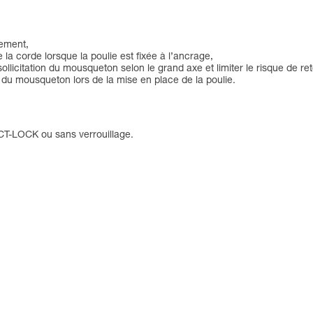
dement,
de la corde lorsque la poulie est fixée à l’ancrage,
sollicitation du mousqueton selon le grand axe et limiter le risque de r
 du mousqueton lors de la mise en place de la poulie.
CT-LOCK ou sans verrouillage.