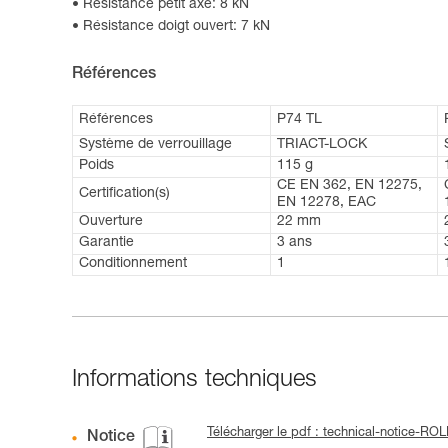
Résistance petit axe: 8 kN
Résistance doigt ouvert: 7 kN
Références
Références
P74 TL
Système de verrouillage
TRIACT-LOCK
Poids
115 g
CE EN 362, EN 12275,
Certification(s)
EN 12278, EAC
Ouverture
22 mm
Garantie
3 ans
Conditionnement
1
Informations techniques
Télécharger le pdf : technical-notice-RO
Notice