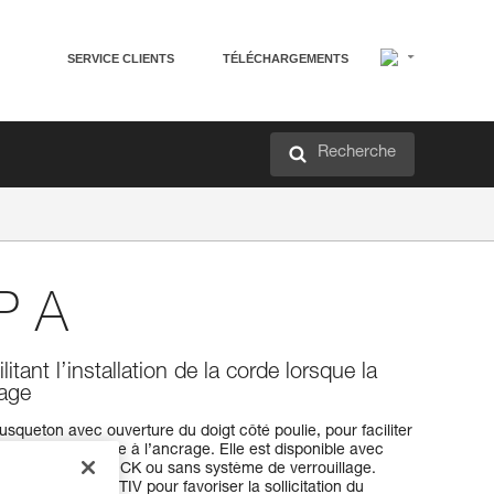
SERVICE CLIENTS
TÉLÉCHARGEMENTS
Recherche
P A
tant l’installation de la corde lorsque la
rage
queton avec ouverture du doigt côté poulie, pour faciliter
e la poulie est fixée à l’ancrage. Elle est disponible avec
atique TRIACT-LOCK ou sans système de verrouillage.
la barrette CAPTIV pour favoriser la sollicitation du