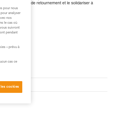
limiter le risque de retournement et le solidariser à
res pour nous
 pour analyser
avec nos
ns le cas où
 vous suivront
ront pendant
kies » prévu à
aucun cas ce
 les cookies