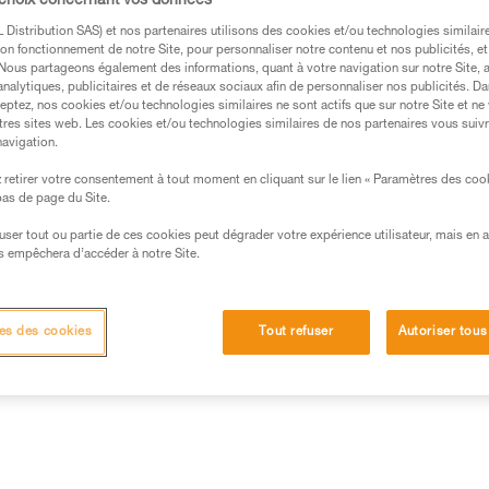
 choix concernant vos données
mousqueton selon le grand axe, 
l'appareil.
Distribution SAS) et nos partenaires utilisons des cookies et/ou technologies similai
on fonctionnement de notre Site, pour personnaliser notre contenu et nos publicités, et
. Nous partageons également des informations, quant à votre navigation sur notre Site, 
analytiques, publicitaires et de réseaux sociaux afin de personnaliser nos publicités. Da
Trouvez un revendeur
eptez, nos cookies et/ou technologies similaires ne sont actifs que sur notre Site et ne
tres sites web. Les cookies et/ou technologies similaires de nos partenaires vous suiv
navigation.
retirer votre consentement à tout moment en cliquant sur le lien « Paramètres des coo
 bas de page du Site.
efuser tout ou partie de ces cookies peut dégrader votre expérience utilisateur, mais en 
s empêchera d’accéder à notre Site.
Inspection
es des cookies
Tout refuser
Autoriser tous