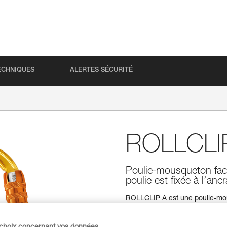
ECHNIQUES
ALERTES SÉCURITÉ
ROLLCLI
Poulie-mousqueton facili
poulie est fixée à l’anc
ROLLCLIP A est une poulie-mous
l’installation de la corde lorsqu
système de verrouillage autom
ROLLCLIP A peut être associé à 