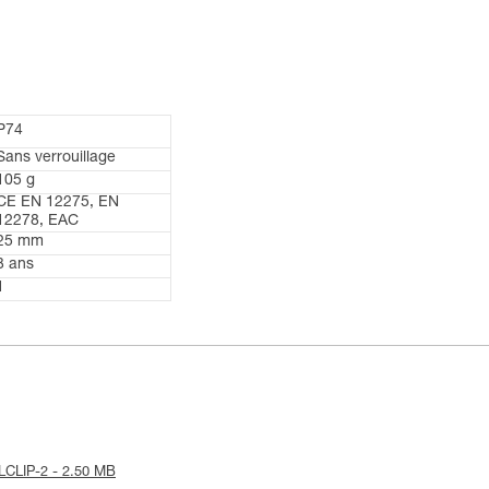
P74
Sans verrouillage
105 g
CE EN 12275, EN
12278, EAC
25 mm
3 ans
1
LLCLIP-2 - 2.50 MB