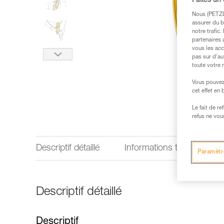
Faites un
Nous (PETZL 
assurer du b
notre trafic
partenaires 
vous les acc
pas sur d’au
toute votre 
Vous pouvez 
cet effet en
Le fait de r
refus ne vou
Descriptif détaillé
Informations techniques
Paramètr
Descriptif détaillé
Descriptif