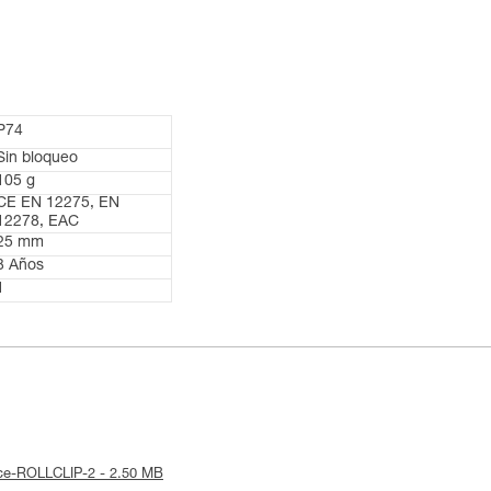
P74
Sin bloqueo
105 g
CE EN 12275, EN
12278, EAC
25 mm
3 Años
1
tice-ROLLCLIP-2 - 2.50 MB