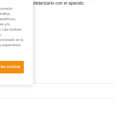
esgo de volteo y solidarizarlo con el aparato.
correcto
tráfico.
nalíticos,
ies y/o
b. Las cookies
u
orcionado en la
su experiencia
 las cookies