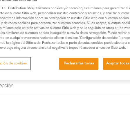
o tratamos sus datos
según el eje mayor, limitar el ri
TZL Distribution SAS) utilizamos cookies y/o tecnologías similares para garantizar el 
to de nuestro Sitio web, personalizar nuestro contenido y anuncios, y analizar nuestro 
partimos información sobre su navegación en nuestro Sitio web con nuestros socios a
Buscar un punto de venta
s y de redes sociales para personalizar nuestros anuncios. Si los acepta, nuestras cook
similares solo estarán activas en nuestro Sitio web y no le seguirán en otros sitios we
ías similares de nuestros socios le seguirán a través de su navegación. Puede retirar s
nto en cualquier momento haciendo clic en el enlace "Configuración de cookies", prop
or de la página del Sitio web. Rechazar todas o parte de estas cookies puede afectar a 
pero bajo ninguna circunstancia tal negativa le impedirá acceder a nuestro Sitio web.
ación de cookies
Rechazarlas todas
Aceptar todas
ección