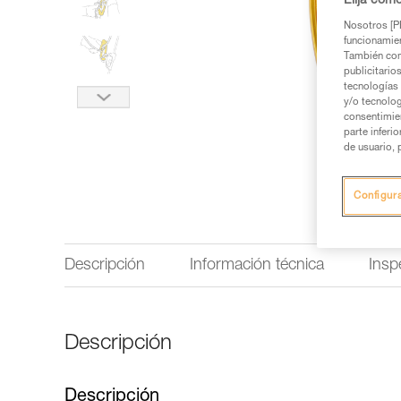
Elija cóm
Nosotros [PE
funcionamien
También com
publicitario
tecnologías 
y/o tecnolog
consentimie
parte inferi
de usuario, 
Configur
Descripción
Información técnica
Insp
Descripción
Descripción