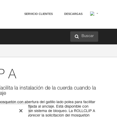
SERVICIO CLIENTES
DESCARGAS
Buscar
P A
ilita la instalación de la cuerda cuando la
aje
quetón con abertura del gatillo lado polea para facilitar
do la polea está fijada al anclaje. Está disponible con
o TRIACT-LOCK o sin sistema de bloqueo. La ROLLCLIP A
 CAPTIV para favorecer la solicitación del mosquetón