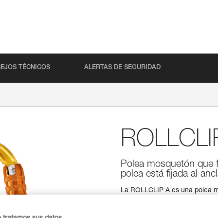
EJOS TÉCNICOS
ALERTAS DE SEGURIDAD
ROLLCLI
Polea mosquetón que fac
polea está fijada al ancl
La ROLLCLIP A es una polea mos
la instalación de la cuerda cuan
sistema de bloqueo automátic
se puede combinar con la barra