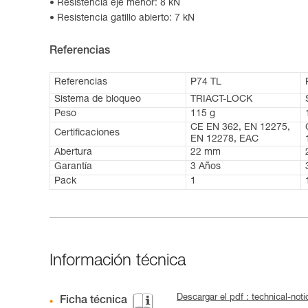
Resistencia eje menor: 8 kN
Resistencia gatillo abierto: 7 kN
Referencias
Referencias
P74 TL
Sistema de bloqueo
TRIACT-LOCK
Peso
115 g
CE EN 362, EN 12275,
Certificaciones
EN 12278, EAC
Abertura
22 mm
Garantía
3 Años
Pack
1
Información técnica
Descargar el pdf : technical-no
Ficha técnica