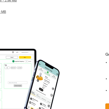
df - 2.86 MB
19 MB
Ge