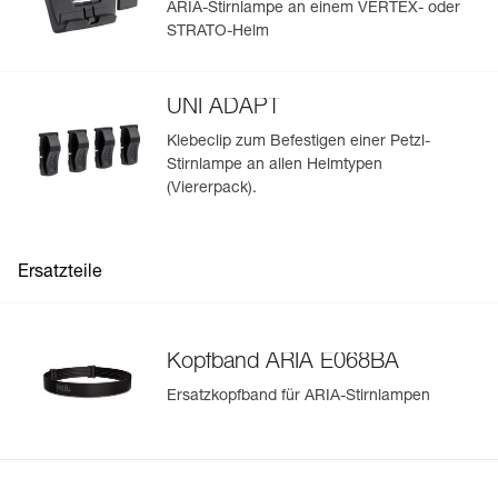
ARIA-Stirnlampe an einem VERTEX- oder
passt die Leuchtleistungen entsprechend an.
STRATO-Helm
- Trägerplatte, die es ermöglicht, den Neigungswinkel der
Lampe den Anforderungen entsprechend einzustellen und
die Lampe um den Hals zu tragen.
UNI ADAPT
- Kompatibel mit Zubehör zum Anbringen der Lampe an
einem Helm.
Klebeclip zum Befestigen einer Petzl-
Stirnlampe an allen Helmtypen
(Viererpack).
Ersatzteile
Kopfband ARIA E068BA
Ersatzkopfband für ARIA-Stirnlampen