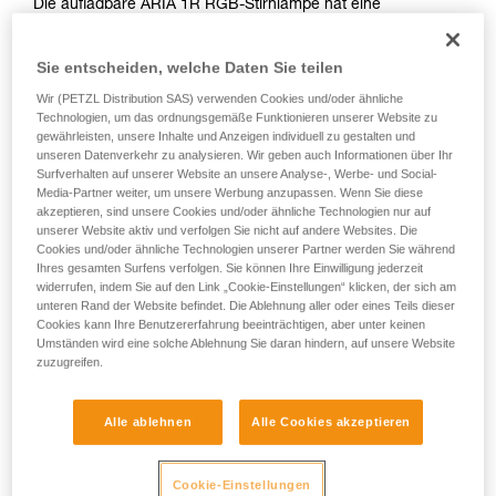
Die aufladbare ARIA 1R RGB-Stirnlampe hat eine
Leuchtkraft von 475 Lumen mit einem breiten Lichtkegel und
ist für die komfortable Beleuchtung im Nahbereich konzipiert.
Sie entscheiden, welche Daten Sie teilen
Sie ist einfach zu bedienen und verfügt außerdem über ein
rotes, blaues und grünes Licht, um die Dunkeladaptation des
Wir (PETZL Distribution SAS) verwenden Cookies und/oder ähnliche
Auges zu erhalten. Dank ihrer robusten Bauweise ist die
Technologien, um das ordnungsgemäße Funktionieren unserer Website zu
gewährleisten, unsere Inhalte und Anzeigen individuell zu gestalten und
Lampe stoß- und sturzfest, dazu wasser- und staubdicht, um
unseren Datenverkehr zu analysieren. Wir geben auch Informationen über Ihr
sich verschiedenen Umgebungsbedingungen anzupassen.
Surfverhalten auf unserer Website an unsere Analyse-, Werbe- und Social-
Die ARIA 1R RGB wird mit einem CORE-Akku geliefert und
Media-Partner weiter, um unsere Werbung anzupassen. Wenn Sie diese
kann dank HYBRID CONCEPT auch mit drei Batterien
akzeptieren, sind unsere Cookies und/oder ähnliche Technologien nur auf
betrieben werden. Als Zubehör verfügbare
unserer Website aktiv und verfolgen Sie nicht auf andere Websites. Die
Befestigungssysteme ermöglichen das Anbringen der Lampe
Cookies und/oder ähnliche Technologien unserer Partner werden Sie während
Ihres gesamten Surfens verfolgen. Sie können Ihre Einwilligung jederzeit
an allen Helmmodellen.
widerrufen, indem Sie auf den Link „Cookie-Einstellungen“ klicken, der sich am
unteren Rand der Website befindet. Die Ablehnung aller oder eines Teils dieser
Cookies kann Ihre Benutzererfahrung beeinträchtigen, aber unter keinen
Umständen wird eine solche Ablehnung Sie daran hindern, auf unsere Website
HYBRID CONCEPT
zuzugreifen.
Alle ablehnen
Alle Cookies akzeptieren
Cookie-Einstellungen