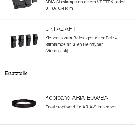
ARIA-Stirnlampe an einem VERTEX- oder
passt die Leuchtleistungen entsprechend an.
STRATO-Helm
- Trägerplatte, die es ermöglicht, den Neigungswinkel der
Lampe den Anforderungen entsprechend einzustellen und
die Lampe um den Hals zu tragen.
UNI ADAPT
- Kompatibel mit Zubehör zum Anbringen der Lampe an
einem Helm.
Klebeclip zum Befestigen einer Petzl-
Stirnlampe an allen Helmtypen
(Viererpack).
Ersatzteile
Kopfband ARIA E068BA
Ersatzkopfband für ARIA-Stirnlampen