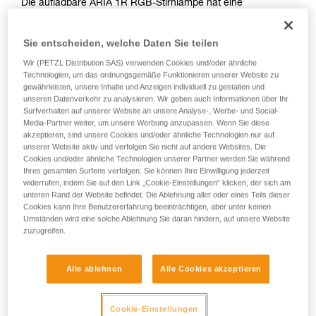
Die aufladbare ARIA 1R RGB-Stirnlampe hat eine
Leuchtkraft von 475 Lumen mit einem breiten Lichtkegel und
ist für die komfortable Beleuchtung im Nahbereich konzipiert.
Sie entscheiden, welche Daten Sie teilen
Sie ist einfach zu bedienen und verfügt außerdem über ein
rotes, blaues und grünes Licht, um die Dunkeladaptation des
Wir (PETZL Distribution SAS) verwenden Cookies und/oder ähnliche
Auges zu erhalten. Dank ihrer robusten Bauweise ist die
Technologien, um das ordnungsgemäße Funktionieren unserer Website zu
gewährleisten, unsere Inhalte und Anzeigen individuell zu gestalten und
Lampe stoß- und sturzfest, dazu wasser- und staubdicht, um
unseren Datenverkehr zu analysieren. Wir geben auch Informationen über Ihr
sich verschiedenen Umgebungsbedingungen anzupassen.
Surfverhalten auf unserer Website an unsere Analyse-, Werbe- und Social-
Die ARIA 1R RGB wird mit einem CORE-Akku geliefert und
Media-Partner weiter, um unsere Werbung anzupassen. Wenn Sie diese
kann dank HYBRID CONCEPT auch mit drei Batterien
akzeptieren, sind unsere Cookies und/oder ähnliche Technologien nur auf
betrieben werden. Als Zubehör verfügbare
unserer Website aktiv und verfolgen Sie nicht auf andere Websites. Die
Befestigungssysteme ermöglichen das Anbringen der Lampe
Cookies und/oder ähnliche Technologien unserer Partner werden Sie während
Ihres gesamten Surfens verfolgen. Sie können Ihre Einwilligung jederzeit
an allen Helmmodellen.
widerrufen, indem Sie auf den Link „Cookie-Einstellungen“ klicken, der sich am
unteren Rand der Website befindet. Die Ablehnung aller oder eines Teils dieser
Cookies kann Ihre Benutzererfahrung beeinträchtigen, aber unter keinen
Umständen wird eine solche Ablehnung Sie daran hindern, auf unsere Website
HYBRID CONCEPT
zuzugreifen.
Alle ablehnen
Alle Cookies akzeptieren
Cookie-Einstellungen