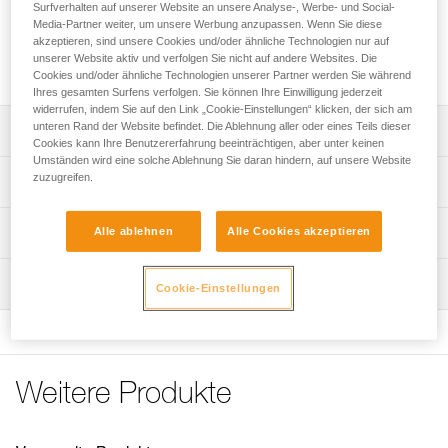
Selbstklebendes Befestigungssystem zum Anbringen einer
Surfverhalten auf unserer Website an unsere Analyse-, Werbe- und Social-
ARIA 1R RGB- oder ARIA 2R RGB-Stirnlampe an einem
Media-Partner weiter, um unsere Werbung anzupassen. Wenn Sie diese
akzeptieren, sind unsere Cookies und/oder ähnliche Technologien nur auf
Helm, ohne die Schwenkbewegung der Lampe zu
unserer Website aktiv und verfolgen Sie nicht auf andere Websites. Die
behindern.
Cookies und/oder ähnliche Technologien unserer Partner werden Sie während
Ihres gesamten Surfens verfolgen. Sie können Ihre Einwilligung jederzeit
widerrufen, indem Sie auf den Link „Cookie-Einstellungen“ klicken, der sich am
unteren Rand der Website befindet. Die Ablehnung aller oder eines Teils dieser
Leistungsverzeichnis
Cookies kann Ihre Benutzererfahrung beeinträchtigen, aber unter keinen
Umständen wird eine solche Ablehnung Sie daran hindern, auf unsere Website
Ermöglicht das einfache Anbringen einer Stirnlampe an
zuzugreifen.
Technische Spezifikationen
einem Helm, ohne die Schwenkbewegung der Lampe zu
beeinträchtigen.
Gewicht: 20 g
Technische Informationen
Alle ablehnen
Alle Cookies akzeptieren
Kompatibel mit den Stirnlampen ARIA 1R RGB und ARIA
Zugrundeliegende Spezifikationen
2R RGB.
Gebrauchsanleitung
Wartung
Das PDF herunterladen technical-notice-HELMET ADAPT-
Cookie-Einstellungen
Referenz : E073AB00
Hinweis: Achtung, bei Benutzung in Bereichen, die unter
2
Garantie : 3 Jahre
eine Straßenverkehrsordnung fallen, ersetzen die Lampen
Verpackung : 1
Häufige Fragen
von Petzl nicht die vorschriftsmäßige Fahrradbeleuchtung.
Häufige Fragen
Weitere Produkte
See all technical content