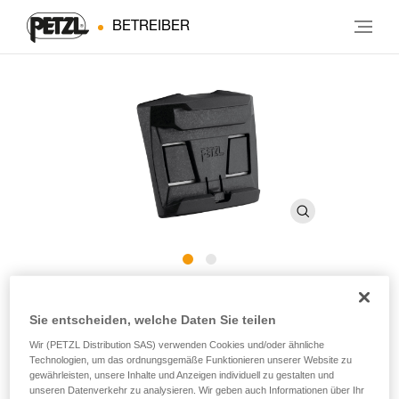
BETREIBER
HELMET ADAPT
Sie entscheiden, welche Daten Sie teilen
Wir (PETZL Distribution SAS) verwenden Cookies und/oder ähnliche
Selbstklebendes Befestigungssystem zum Anbringen
Technologien, um das ordnungsgemäße Funktionieren unserer Website zu
einer ARIA-Stirnlampe an einem Helm
gewährleisten, unsere Inhalte und Anzeigen individuell zu gestalten und
unseren Datenverkehr zu analysieren. Wir geben auch Informationen über Ihr