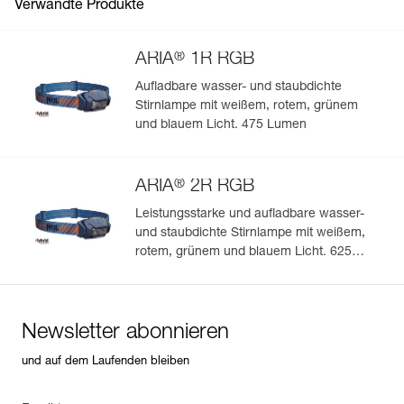
Verwandte Produkte
®
ARIA
1R RGB
Aufladbare wasser- und staubdichte
Stirnlampe mit weißem, rotem, grünem
Einfache Verwaltung und Überprüfung Ihrer PSA
und blauem Licht. 475 Lumen
Fügen Sie ein Petzl-Produkt durch das Einscannen seiner
Datamatrix hinzu: Alle Produktinformationen werden
®
automatisch hochgeladen.
ARIA
2R RGB
Importieren und exportieren Sie problemlos die Daten
Leistungsstarke und aufladbare wasser-
Ihrer vorhandenen PSA-Bestände.
und staubdichte Stirnlampe mit weißem,
rotem, grünem und blauem Licht. 625
Sehen Sie sich die Geschichte eines Produkts ab dem
Herstellungsdatum an.
Lumen
Mehr erfahren
Newsletter abonnieren
und auf dem Laufenden bleiben