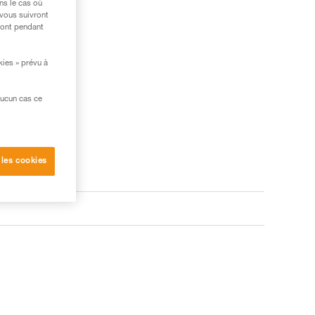
ns le cas où
 vous suivront
ront pendant
kies » prévu à
aucun cas ce
 les cookies