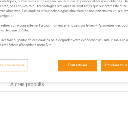
analytiques, publicitaires et de réseaux sociaux afin de personnaliser nos publicités. Da
Trouvez un revendeur
eptez, nos cookies et/ou technologies similaires ne sont actifs que sur notre Site et ne
tres sites web. Les cookies et/ou technologies similaires de nos partenaires vous suiv
navigation.
retirer votre consentement à tout moment en cliquant sur le lien « Paramètres des coo
 bas de page du Site.
efuser tout ou partie de ces cookies peut dégrader votre expérience utilisateur, mais en 
s empêchera d’accéder à notre Site.
es des cookies
Tout refuser
Autoriser tous
Autres produits