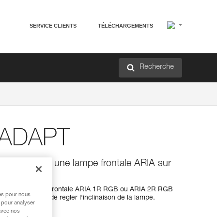
SERVICE CLIENTS
TÉLÉCHARGEMENTS
Recherche
 ADAPT
tant de fixer une lampe frontale ARIA sur
e fixer une lampe frontale ARIA 1R RGB ou ARIA 2R RGB
res pour nous
t la possibilité de régler l'inclinaison de la lampe.
 pour analyser
avec nos