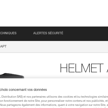
ECHNIQUES
ALERTES SÉCURITÉ
DAPT
HELMET
Platine adhésive permet
un casque
 choix concernant vos données
Platine adhésive permettant d
Distribution SAS) et nos partenaires utilisons des cookies et/ou technologies similai
sur un casque, tout en conservan
on fonctionnement de notre Site, pour personnaliser notre contenu et nos publicités, et
. Nous partageons également des informations, quant à votre navigation sur notre Site, 