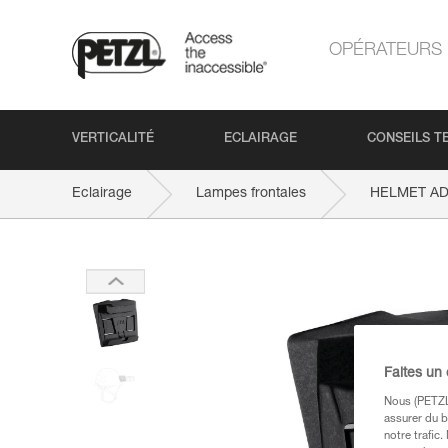
OPÉRATEURS
VERTICALITÉ
ECLAIRAGE
CONSEILS T
Eclairage
Lampes frontales
HELMET A
Faites un
Nous (PETZL 
assurer du b
notre trafic