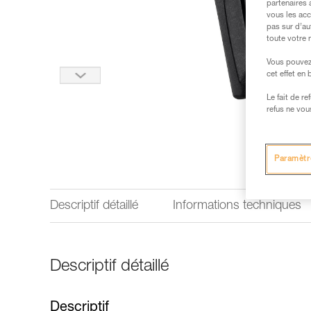
partenaires 
vous les acc
pas sur d’au
toute votre 
Vous pouvez 
cet effet en
Le fait de r
refus ne vou
Paramètr
Descriptif détaillé
Informations techniques
Descriptif détaillé
Descriptif