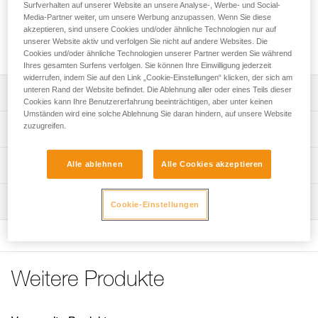
Selbstklebendes Befestigungssystem zum Anbringen einer
Surfverhalten auf unserer Website an unsere Analyse-, Werbe- und Social-
ARIA 1R RGB- oder ARIA 2R RGB-Stirnlampe an einem
Media-Partner weiter, um unsere Werbung anzupassen. Wenn Sie diese
akzeptieren, sind unsere Cookies und/oder ähnliche Technologien nur auf
Helm, ohne die Schwenkbewegung der Lampe zu
unserer Website aktiv und verfolgen Sie nicht auf andere Websites. Die
behindern.
Cookies und/oder ähnliche Technologien unserer Partner werden Sie während
Ihres gesamten Surfens verfolgen. Sie können Ihre Einwilligung jederzeit
widerrufen, indem Sie auf den Link „Cookie-Einstellungen“ klicken, der sich am
unteren Rand der Website befindet. Die Ablehnung aller oder eines Teils dieser
Leistungsverzeichnis
Cookies kann Ihre Benutzererfahrung beeinträchtigen, aber unter keinen
Umständen wird eine solche Ablehnung Sie daran hindern, auf unsere Website
Ermöglicht das einfache Anbringen einer Stirnlampe an
zuzugreifen.
Technische Spezifikationen
einem Helm, ohne die Schwenkbewegung der Lampe zu
beeinträchtigen.
Gewicht: 20 g
Technische Informationen
Alle ablehnen
Alle Cookies akzeptieren
Kompatibel mit den Stirnlampen ARIA 1R RGB und ARIA
Zugrundeliegende Spezifikationen
2R RGB.
Gebrauchsanleitung
Wartung
Das PDF herunterladen technical-notice-HELMET ADAPT-
Cookie-Einstellungen
Referenz : E073AB00
Hinweis: Achtung, bei Benutzung in Bereichen, die unter
2
Garantie : 3 Jahre
eine Straßenverkehrsordnung fallen, ersetzen die Lampen
Verpackung : 1
Häufige Fragen
von Petzl nicht die vorschriftsmäßige Fahrradbeleuchtung.
Häufige Fragen
Weitere Produkte
See all technical content