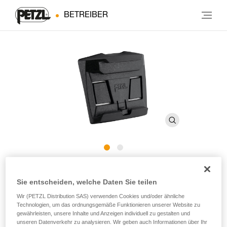
BETREIBER
HELMET ADAPT
Sie entscheiden, welche Daten Sie teilen
Wir (PETZL Distribution SAS) verwenden Cookies und/oder ähnliche
Selbstklebendes Befestigungssystem zum Anbringen
Technologien, um das ordnungsgemäße Funktionieren unserer Website zu
einer ARIA-Stirnlampe an einem Helm
gewährleisten, unsere Inhalte und Anzeigen individuell zu gestalten und
unseren Datenverkehr zu analysieren. Wir geben auch Informationen über Ihr