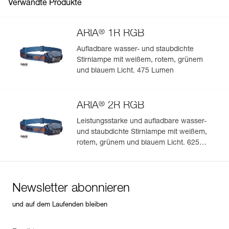
Verwandte Produkte
®
ARIA
1R RGB
Aufladbare wasser- und staubdichte
Stirnlampe mit weißem, rotem, grünem
Einfache Verwaltung und Überprüfung Ihrer PSA
und blauem Licht. 475 Lumen
Fügen Sie ein Petzl-Produkt durch das Einscannen seiner
Datamatrix hinzu: Alle Produktinformationen werden
®
automatisch hochgeladen.
ARIA
2R RGB
Importieren und exportieren Sie problemlos die Daten
Leistungsstarke und aufladbare wasser-
Ihrer vorhandenen PSA-Bestände.
und staubdichte Stirnlampe mit weißem,
rotem, grünem und blauem Licht. 625
Sehen Sie sich die Geschichte eines Produkts ab dem
Herstellungsdatum an.
Lumen
Mehr erfahren
Newsletter abonnieren
und auf dem Laufenden bleiben