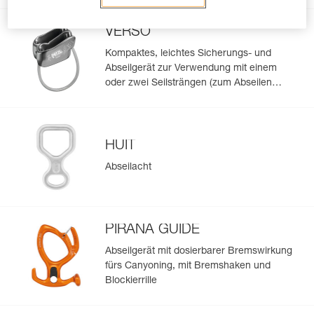
geeignet ist
VERSO
Kompaktes, leichtes Sicherungs- und
Abseilgerät zur Verwendung mit einem
oder zwei Seilsträngen (zum Abseilen
geeignet)
HUIT
Abseilacht
PIRANA GUIDE
Abseilgerät mit dosierbarer Bremswirkung
fürs Canyoning, mit Bremshaken und
Blockierrille