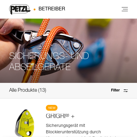
BETREIBER
SICHERUNGS- UND
ABSEILGERÄTE
Alle Produkte
13
Filter
NEW
®
GRIGRI
+
Sicherungsgerät mit
Blockierunterstützung durch