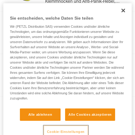
Klemmnocken und Anti-Panik-Hebel,
optimiert für das Toprope-Klettern
Sie entscheiden, welche Daten Sie teilen
®
NEOX
Wir (PETZL Distribution SAS) verwenden Cookies und/oder ähnliche
Sicherungsgerät mit
Technologien, um das ordnungsgemäße Funktionieren unserer Website zu
Blockierunterstützung durch
gewährleisten, unsere Inhalte und Anzeigen individuell zu gestalten und
unseren Datenverkehr zu analysieren. Wir geben auch Informationen über Ihr
Klemmnocken, optimiert für das Klettern
Surfverhalten auf unserer Website an unsere Analyse-, Werbe- und Social-
im Vorstieg
Media-Partner weiter, um unsere Werbung anzupassen. Wenn Sie diese
akzeptieren, sind unsere Cookies und/oder ähnliche Technologien nur auf
unserer Website aktiv und verfolgen Sie nicht auf andere Websites. Die
®
GRIGRI
Cookies und/oder ähnliche Technologien unserer Partner werden Sie während
Ihres gesamten Surfens verfolgen. Sie können Ihre Einwilligung jederzeit
Kompaktes und vielseitiges
widerrufen, indem Sie auf den Link „Cookie-Einstellungen“ klicken, der sich am
Sicherungsgerät mit
unteren Rand der Website befindet. Die Ablehnung aller oder eines Teils dieser
Blockierunterstützung durch
Cookies kann Ihre Benutzererfahrung beeinträchtigen, aber unter keinen
Klemmnocken, zum Vorstiegs- und
Umständen wird eine solche Ablehnung Sie daran hindern, auf unsere Website
Toprope-Klettern
zuzugreifen.
®
REVERSO
Alle ablehnen
Alle Cookies akzeptieren
Vielseitiges, leichtes Sicherungs- und
Abseilgerät für die Verwendung mit einem
oder zwei Seilsträngen, das zum Sichern
Cookie-Einstellungen
des Nachsteigenden vom Standplatz aus