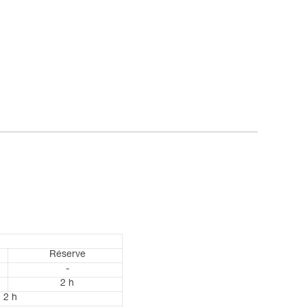
Réserve
-
2 h
2 h