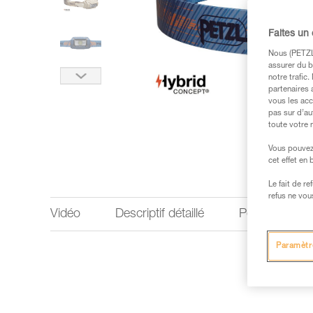
Faites un
Nous (PETZL 
assurer du b
notre trafic
partenaires 
vous les acc
pas sur d’au
toute votre 
Vous pouvez 
cet effet en
Le fait de r
refus ne vou
Vidéo
Descriptif détaillé
Performances 
Paramètr