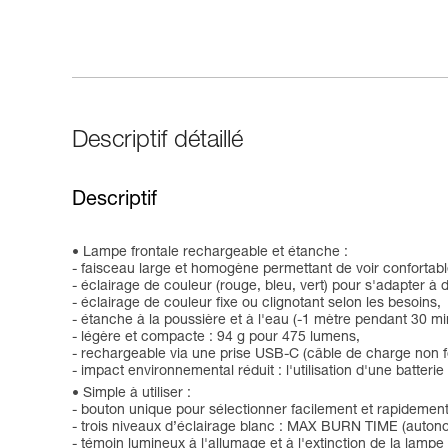
Descriptif détaillé
Descriptif
Lampe frontale rechargeable et étanche :
- faisceau large et homogène permettant de voir confortab
- éclairage de couleur (rouge, bleu, vert) pour s'adapter à d
- éclairage de couleur fixe ou clignotant selon les besoins,
- étanche à la poussière et à l'eau (-1 mètre pendant 30 mi
- légère et compacte : 94 g pour 475 lumens,
- rechargeable via une prise USB-C (câble de charge non f
- impact environnemental réduit : l'utilisation d'une batter
Simple à utiliser :
- bouton unique pour sélectionner facilement et rapidement 
- trois niveaux d’éclairage blanc : MAX BURN TIME (auto
- témoin lumineux à l'allumage et à l'extinction de la lampe