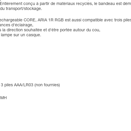
. Entièrement conçu à partir de matériaux recyclés, le bandeau est dém
 du transport/stockage.
rechargeable CORE, ARIA 1R RGB est aussi compatible avec trois pile
ances d'éclairage,
s la direction souhaitée et d'être portée autour du cou,
a lampe sur un casque.
3 piles AAA/LR03 (non fournies)
i-MH