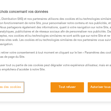
poussière, ce qui lui permet d
batterie rechargeable CORE, AR
la construction HYBRID CONCEPT
 choix concernant vos données
Lire la suite
Distribution SAS) et nos partenaires utilisons des cookies et/ou technologies similai
on fonctionnement de notre Site, pour personnaliser notre contenu et nos publicités, et
. Nous partageons également des informations, quant à votre navigation sur notre Site, 
Trouvez un revendeur
analytiques, publicitaires et de réseaux sociaux afin de personnaliser nos publicités. Da
eptez, nos cookies et/ou technologies similaires ne sont actifs que sur notre Site et ne
tres sites web. Les cookies et/ou technologies similaires de nos partenaires vous suiv
navigation.
retirer votre consentement à tout moment en cliquant sur le lien « Paramètres des coo
 bas de page du Site.
efuser tout ou partie de ces cookies peut dégrader votre expérience utilisateur, mais en 
s empêchera d’accéder à notre Site.
d'éclairage
Informations techniques
Autres pr
es des cookies
Tout refuser
Autoriser tous