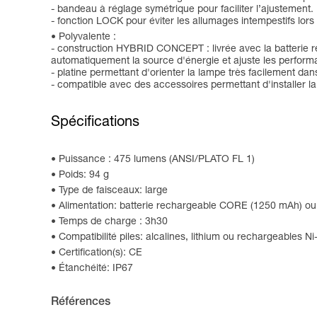
- bandeau à réglage symétrique pour faciliter l’ajustement
- fonction LOCK pour éviter les allumages intempestifs lors
Polyvalente :
- construction HYBRID CONCEPT : livrée avec la batterie 
automatiquement la source d'énergie et ajuste les perform
- platine permettant d'orienter la lampe très facilement dan
- compatible avec des accessoires permettant d'installer l
Spécifications
Puissance : 475 lumens (ANSI/PLATO FL 1)
Poids: 94 g
Type de faisceaux: large
Alimentation: batterie rechargeable CORE (1250 mAh) ou 
Temps de charge : 3h30
Compatibilité piles: alcalines, lithium ou rechargeables N
Certification(s): CE
Étanchéité: IP67
Références