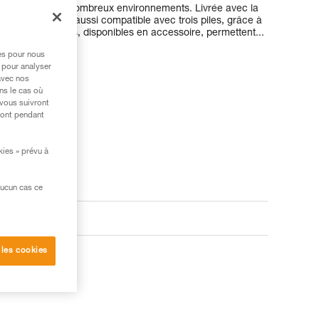
e s'adapter à de nombreux environnements. Livrée avec la
IA 1R RGB est aussi compatible avec trois piles, grâce à
. Des fixations, disponibles en accessoire, permettent...
res pour nous
 pour analyser
avec nos
ns le cas où
 vous suivront
ront pendant
kies » prévu à
aucun cas ce
oduits
 les cookies