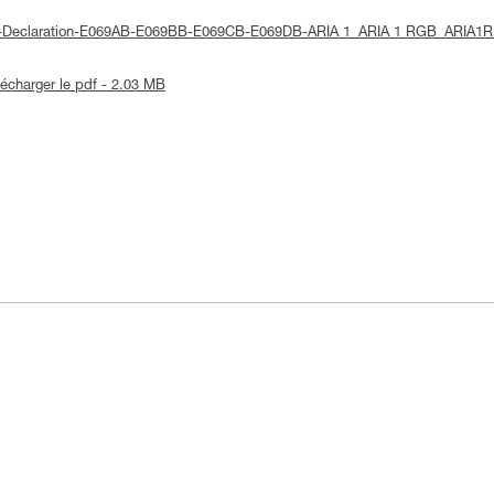
 UE-Declaration-E069AB-E069BB-E069CB-E069DB-ARIA 1_ARIA 1 RGB_ARIA1
lécharger le pdf - 2.03 MB