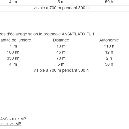
4 lm
5 m
50 h
visible à 700 m pendant 300 h
es d’éclairage selon le protocole ANSI/PLATO FL 1
antité de lumière
Distance
Autonomie
7 lm
10 m
110 h
100 lm
45 m
12 h
350 lm
70 m
2 h
4 lm
5 m
50 h
visible à 700 m pendant 300 h
n-ANSI - 0.07 MB
A-2 - 2.59 MB