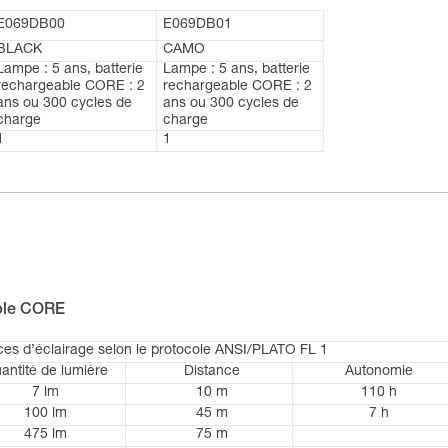
E069DB00
E069DB01
BLACK
CAMO
Lampe : 5 ans, batterie
Lampe : 5 ans, batterie
rechargeable CORE : 2
rechargeable CORE : 2
ans ou 300 cycles de
ans ou 300 cycles de
charge
charge
1
1
able CORE
es d’éclairage selon le protocole ANSI/PLATO FL 1
antité de lumière
Distance
Autonomie
7 lm
10 m
110 h
100 lm
45 m
7 h
475 lm
75 m