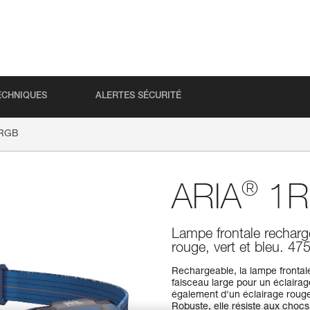
ECHNIQUES
ALERTES SÉCURITÉ
RGB
®
ARIA
1R
Lampe frontale recharg
rouge, vert et bleu. 4
Rechargeable, la lampe fronta
faisceau large pour un éclairage
également d'un éclairage rouge,
Robuste, elle résiste aux chocs 