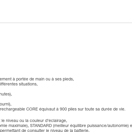
lement à portée de main ou à ses pieds,
ifférentes situations,
nutes),
ourni),
ie rechargeable CORE équivaut à 900 piles sur toute sa durée de vie.
le niveau ou la couleur d’éclairage,
nomie maximale), STANDARD (meilleur équilibre puissance/autonomie
 permettant de consulter le niveau de la batterie,