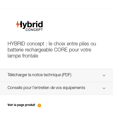
HYBRID concept : le choix entre piles ou
batterie rechargeable CORE pour votre
lampe frontale
Télécharger la notice technique (PDF)
Technical Notice
Conseils pour l'entretien de vos équipements
entretien-lampes-frontales_FR
Technical Notice
Voir la page produit