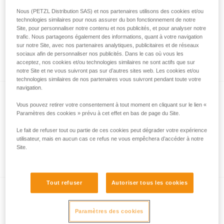
Nous (PETZL Distribution SAS) et nos partenaires utilisons des cookies et/ou
technologies similaires pour nous assurer du bon fonctionnement de notre
Site, pour personnaliser notre contenu et nos publicités, et pour analyser notre
Comment sont mesurées les performances
trafic. Nous partageons également des informations, quant à votre navigation
d’éclairage avec le protocole ANSI/PLATO
sur notre Site, avec nos partenaires analytiques, publicitaires et de réseaux
sociaux afin de personnaliser nos publicités. Dans le cas où vous les
FL1 ?
acceptez, nos cookies et/ou technologies similaires ne sont actifs que sur
notre Site et ne vous suivront pas sur d’autres sites web. Les cookies et/ou
technologies similaires de nos partenaires vous suivront pendant toute votre
navigation.
Vous pouvez retirer votre consentement à tout moment en cliquant sur le lien «
Paramètres des cookies » prévu à cet effet en bas de page du Site.
Le fait de refuser tout ou partie de ces cookies peut dégrader votre expérience
utilisateur, mais en aucun cas ce refus ne vous empêchera d’accéder à notre
Site.
Informations sur l’éclairage à led
Tout refuser
Autoriser tous les cookies
Paramètres des cookies