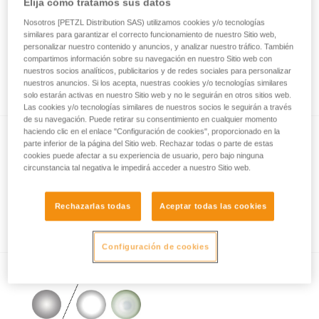
Elija cómo tratamos sus datos
Nosotros [PETZL Distribution SAS) utilizamos cookies y/o tecnologías
similares para garantizar el correcto funcionamiento de nuestro Sitio web,
¿Cómo se miden los rendimientos de la
personalizar nuestro contenido y anuncios, y analizar nuestro tráfico. También
compartimos información sobre su navegación en nuestro Sitio web con
iluminación con el protocolo ANSI/PLATO
nuestros socios analíticos, publicitarios y de redes sociales para personalizar
FL1?
nuestros anuncios. Si los acepta, nuestras cookies y/o tecnologías similares
solo estarán activas en nuestro Sitio web y no le seguirán en otros sitios web.
Las cookies y/o tecnologías similares de nuestros socios le seguirán a través
de su navegación. Puede retirar su consentimiento en cualquier momento
haciendo clic en el enlace "Configuración de cookies", proporcionado en la
parte inferior de la página del Sitio web. Rechazar todas o parte de estas
cookies puede afectar a su experiencia de usuario, pero bajo ninguna
circunstancia tal negativa le impedirá acceder a nuestro Sitio web.
Rechazarlas todas
Aceptar todas las cookies
Información relativa a la iluminación con leds
Configuración de cookies