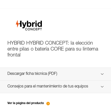
HYBRID HYBRID CONCEPT: la elección
entre pilas o batería CORE para su linterna
frontal
Descargar ficha técnica (PDF)
Technical Notice
Consejos para el mantenimiento de tus equipos
entretien-lampes-frontales_FR
Technical Notice
Ver la página del producto