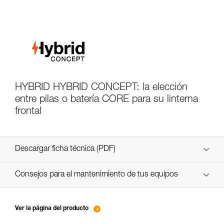
HYBRID HYBRID CONCEPT: la elección
entre pilas o batería CORE para su linterna
frontal
Descargar ficha técnica (PDF)
Technical Notice
Consejos para el mantenimiento de tus equipos
entretien-lampes-frontales_FR
Technical Notice
Ver la página del producto