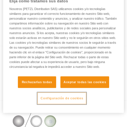
Elija cómo tratamos sus datos
Nosotros [PETZL Distribution SAS) utilizamos cookies y/o tecnologías
similares para garantizar el correcto funcionamiento de nuestro Sitio web,
¿Cómo se miden los rendimientos de la
personalizar nuestro contenido y anuncios, y analizar nuestro tráfico. También
compartimos información sobre su navegación en nuestro Sitio web con
iluminación con el protocolo ANSI/PLATO
nuestros socios analíticos, publicitarios y de redes sociales para personalizar
FL1?
nuestros anuncios. Si los acepta, nuestras cookies y/o tecnologías similares
solo estarán activas en nuestro Sitio web y no le seguirán en otros sitios web.
Las cookies y/o tecnologías similares de nuestros socios le seguirán a través
de su navegación. Puede retirar su consentimiento en cualquier momento
haciendo clic en el enlace "Configuración de cookies", proporcionado en la
parte inferior de la página del Sitio web. Rechazar todas o parte de estas
cookies puede afectar a su experiencia de usuario, pero bajo ninguna
circunstancia tal negativa le impedirá acceder a nuestro Sitio web.
Rechazarlas todas
Aceptar todas las cookies
Información relativa a la iluminación con leds
Configuración de cookies